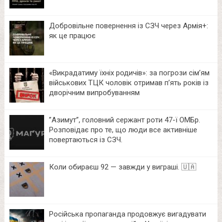
Добровільне повернення із СЗЧ через Армія+:
як це працює
«Викрадатиму їхніх родичів»: за погрози сім’ям
військових ТЦК чоловік отримав п’ять років із
дворічним випробуванням
⁨”Азимут”, головний сержант роти 47-ї ОМБр.
Розповідає про те, що люди все активніше
повертаються із СЗЧ.
Коли обираєш 92 — завжди у виграші. 🇺🇦
Російська пропаганда продовжує вигадувати