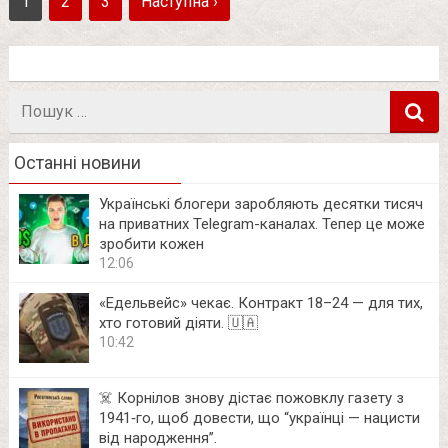
1
2
3
Наступна ›
Пошук
в
Останні новини
Українські блогери заробляють десятки тисяч
на приватних Telegram-каналах. Тепер це може
зробити кожен
12:06
«Едельвейс» чекає. Контракт 18–24 — для тих,
хто готовий діяти. 🇺🇦
10:42
☠️ Корнілов знову дістає пожовклу газету з
1941‑го, щоб довести, що “українці — нацисти
від народження”.