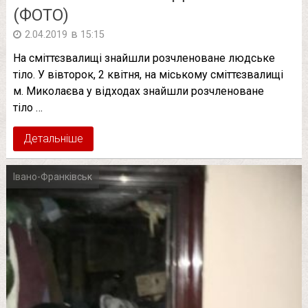
(ФОТО)
в
2.04.2019
15:15
На сміттєзвалищі знайшли розчленоване людське
тіло. У вівторок, 2 квітня, на міському сміттєзвалищі
м. Миколаєва у відходах знайшли розчленоване
тіло …
Детальніше
Івано-Франківськ