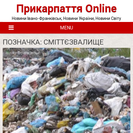
Skip
Прикарпаття Online
to
content
Новини Івано-Франківськ, Новини України, Новини Світу
MENU
ПОЗНАЧКА:
СМІТТЄЗВАЛИЩЕ
Івано-Франківськ
Posts
pagination