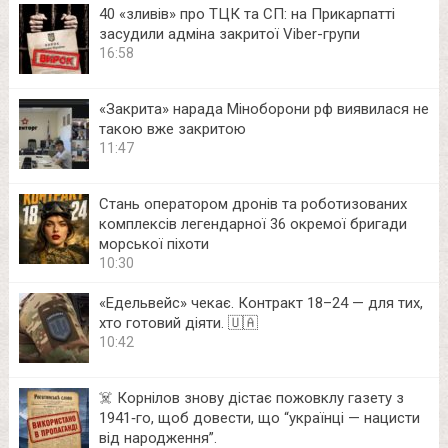
40 «зливів» про ТЦК та СП: на Прикарпатті
засудили адміна закритої Viber-групи
16:58
«Закрита» нарада Міноборони рф виявилася не
такою вже закритою
11:47
Стань оператором дронів та роботизованих
комплексів легендарної 36 окремої бригади
морської піхоти
10:30
«Едельвейс» чекає. Контракт 18–24 — для тих,
хто готовий діяти. 🇺🇦
10:42
☠️ Корнілов знову дістає пожовклу газету з
1941‑го, щоб довести, що “українці — нацисти
від народження”.