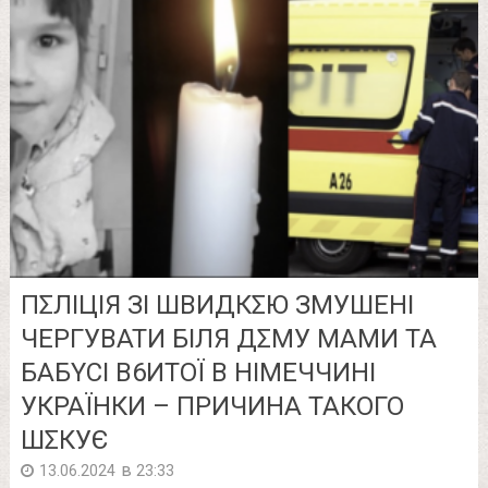
ПΣЛІЦІЯ ЗІ ШВИДКΣЮ ЗМУШЕНІ
ЧЕРГУВАТИ БIЛЯ ДΣМУ МAМИ ТА
БAБYCI В6ИТОЇ В НІМЕЧЧИНІ
УКРАЇНКИ – ПРИЧИНА ТАКОГО
ШΣКУЄ
в
13.06.2024
23:33