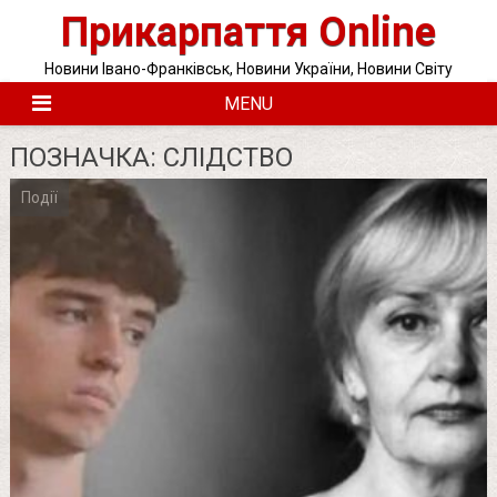
Skip
Прикарпаття Online
to
content
Новини Івано-Франківськ, Новини України, Новини Світу
MENU
ПОЗНАЧКА:
СЛІДСТВО
Події
Posts
pagination