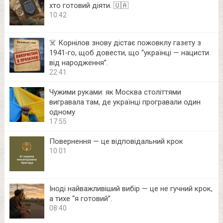
хто готовий діяти. 🇺🇦
10:42
☠️ Корнілов знову дістає пожовклу газету з
1941‑го, щоб довести, що “українці — нацисти
від народження”.
22:41
Чужими руками: як Москва століттями
вигравала там, де українці програвали один
одному
17:55
Повернення — це відповідальний крок
10:01
Іноді найважливіший вибір — це не гучний крок,
а тихе “я готовий”.
08:40