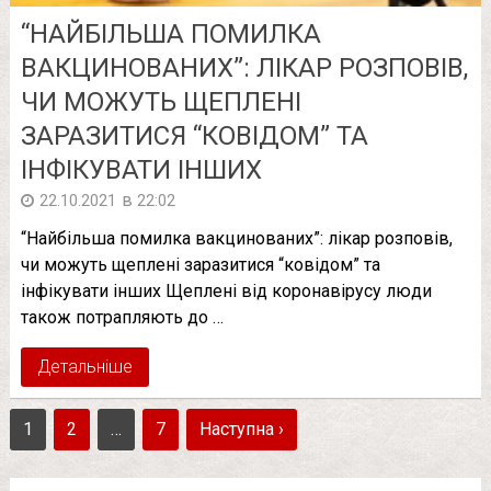
“НАЙБІЛЬША ПОМИЛКА
ВАКЦИНОВАНИХ”: ЛІКАР РОЗПОВІВ,
ЧИ МОЖУТЬ ЩЕПЛЕНІ
ЗАРАЗИТИСЯ “КОВІДОМ” ТА
ІНФІКУВАТИ ІНШИХ
в
22.10.2021
22:02
“Найбільша помилка вакцинованих”: лікар розповів,
чи можуть щеплені заразитися “ковідом” та
інфікувати інших Щеплені від коронавірусу люди
також потрапляють до …
Детальніше
1
2
…
7
Наступна ›