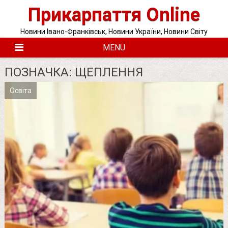
Skip
Прикарпаття Online
to
content
Новини Івано-Франківськ, Новини України, Новини Світу
MENU
ПОЗНАЧКА:
ЩЕПЛЕННЯ
Освіта
Posts
pagination