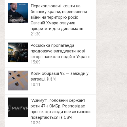
Перехоплювачі, кошти на
безпеку країни, перенесення
війни на територію росії:
Євгеній Хмара озвучив
пріоритети для дипломатів
21:30
Російська пропаганда
продовжує вигадувати нові
історії навколо подій в Україні
15:09
Коли обираєш 92 — завжди у
виграші. 🇺🇦
10:11
⁨”Азимут”, головний сержант
роти 47-ї ОМБр. Розповідає
про те, що люди все активніше
повертаються із СЗЧ.
10:24