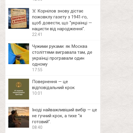
☠️ Корнілов знову дістає
пожовклу газету з 1941‑го,
щоб довести, що “українці —
нацисти від народження”.
22:41
Чужими руками: як Москва
століттями вигравала там, де
українці програвали один
одному
17:55
Повернення — це
відповідальний крок
10:01
Іноді найважливіший вибір — це
не гучний крок, а тихе “я
готовий”.
08:40