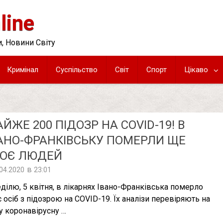
line
, Новини Світу
Кримінал
Суспільство
Світ
Спорт
Цікаво
ЙЖЕ 200 ПІДОЗР НА COVID-19! В
АНО-ФРАНКІВСЬКУ ПОМЕРЛИ ЩЕ
РОЄ ЛЮДЕЙ
в
.04.2020
23:01
еділю, 5 квітня, в лікарнях Івано-Франківська померло
є осіб з підозрою на COVID-19. Їх аналізи перевіряють на
у коронавірусну …