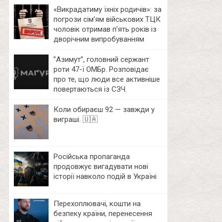
«Викрадатиму їхніх родичів»: за
погрози сім’ям військових ТЦК
чоловік отримав п’ять років із
дворічним випробуванням
⁨”Азимут”, головний сержант
роти 47-ї ОМБр. Розповідає
про те, що люди все активніше
повертаються із СЗЧ.
Коли обираєш 92 — завжди у
виграші. 🇺🇦
Російська пропаганда
продовжує вигадувати нові
історії навколо подій в Україні
Перехоплювачі, кошти на
безпеку країни, перенесення