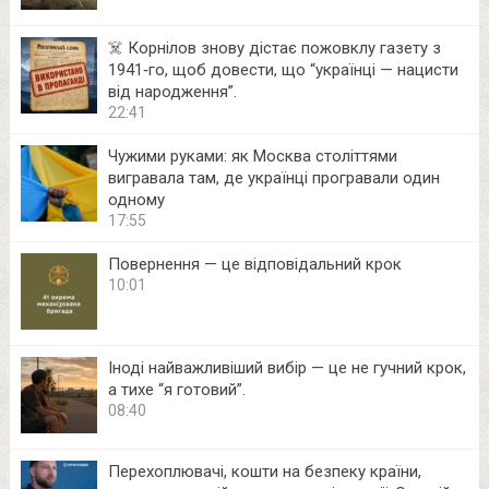
☠️ Корнілов знову дістає пожовклу газету з
1941‑го, щоб довести, що “українці — нацисти
від народження”.
22:41
Чужими руками: як Москва століттями
вигравала там, де українці програвали один
одному
17:55
Повернення — це відповідальний крок
10:01
Іноді найважливіший вибір — це не гучний крок,
а тихе “я готовий”.
08:40
Перехоплювачі, кошти на безпеку країни,