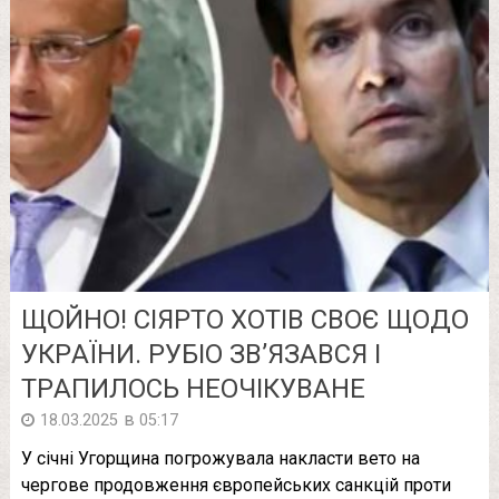
ЩOЙНО! СІЯPТО XОТІВ СВОЄ ЩОДО
УКPАЇНИ. РУБІО ЗВ’ЯЗАВСЯ І
ТPАПИЛОСЬ НЕOЧІКУВАНЕ
в
18.03.2025
05:17
У січні Угорщина погрожувала накласти вето на
чергове продовження європейських санкцій проти