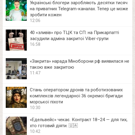
Українські блогери заробляють десятки тисяч
на приватних Telegram-каналах. Тепер це може
зробити кожен
12:06
40 «зливів» про ТЦК та СП: на Прикарпатті
засудили адміна закритої Viber-групи
16:58
«Закрита» нарада Міноборони рф виявилася не
такою вже закритою
11:47
Стань оператором дронів та роботизованих
комплексів легендарної 36 окремої бригади
морської піхоти
10:30
«Едельвейс» чекає. Контракт 18–24 — для тих,
хто готовий діяти. 🇺🇦
10:42