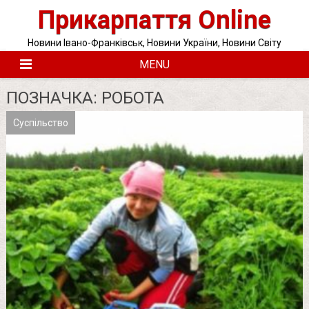
Skip
Прикарпаття Online
to
content
Новини Івано-Франківськ, Новини України, Новини Світу
MENU
ПОЗНАЧКА:
РОБОТА
Суспільство
Posts
pagination