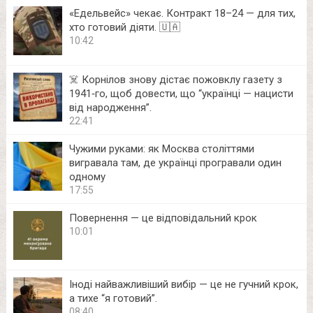
«Едельвейс» чекає. Контракт 18–24 — для тих,
хто готовий діяти. 🇺🇦
10:42
☠️ Корнілов знову дістає пожовклу газету з
1941‑го, щоб довести, що “українці — нацисти
від народження”.
22:41
Чужими руками: як Москва століттями
вигравала там, де українці програвали один
одному
17:55
Повернення — це відповідальний крок
10:01
Іноді найважливіший вибір — це не гучний крок,
а тихе “я готовий”.
08:40