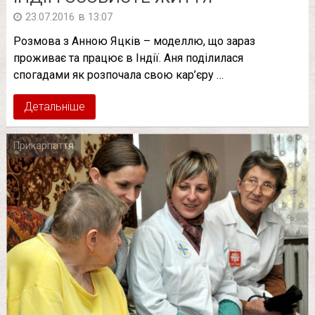
в
23.07.2016
13:07
Розмова з Анною Яцків – моделлю, що зараз
проживає та працює в Індії. Аня поділилася
спогадами як розпочала свою кар’єру …
Детальніше
Прикарпаття