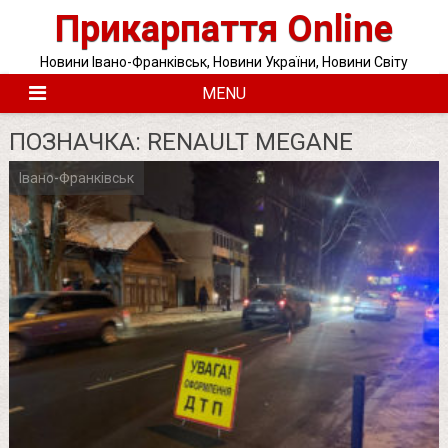
Skip
Прикарпаття Online
to
content
Новини Івано-Франківськ, Новини України, Новини Світу
MENU
ПОЗНАЧКА:
RENAULT MEGANE
Івано-Франківськ