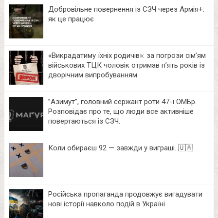
Добровільне повернення із СЗЧ через Армія+:
як це працює
«Викрадатиму їхніх родичів»: за погрози сім’ям
військових ТЦК чоловік отримав п’ять років із
дворічним випробуванням
⁨”Азимут”, головний сержант роти 47-ї ОМБр.
Розповідає про те, що люди все активніше
повертаються із СЗЧ.
Коли обираєш 92 — завжди у виграші. 🇺🇦
Російська пропаганда продовжує вигадувати
нові історії навколо подій в Україні