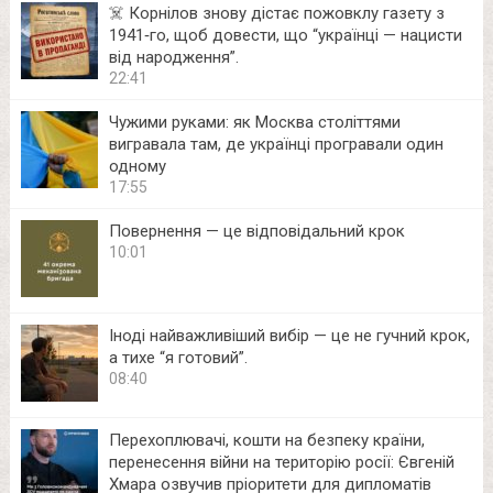
☠️ Корнілов знову дістає пожовклу газету з
1941‑го, щоб довести, що “українці — нацисти
від народження”.
22:41
Чужими руками: як Москва століттями
вигравала там, де українці програвали один
одному
17:55
Повернення — це відповідальний крок
10:01
Іноді найважливіший вибір — це не гучний крок,
а тихе “я готовий”.
08:40
Перехоплювачі, кошти на безпеку країни,
перенесення війни на територію росії: Євгеній
Хмара озвучив пріоритети для дипломатів