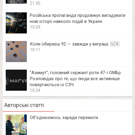
21:30
Російська пропаганда продовжує вигадувати
нові історії навколо подій в Україні
15:09
Коли обираєш 92 — завжди у виграші. 🇺🇦
10:11
⁨”Азимут”, головний сержант роти 47-ї ОМБр.
Розповідає про те, що люди все активніше
повертаються із СЗЧ.
10:24
Авторські статті
Об‘єднюємось заради перемоги