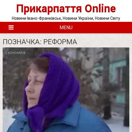
Skip
Прикарпаття Online
to
content
Новини Івано-Франківськ, Новини України, Новини Світу
MENU
ПОЗНАЧКА:
РЕФОРМА
Економіка
Posts
pagination