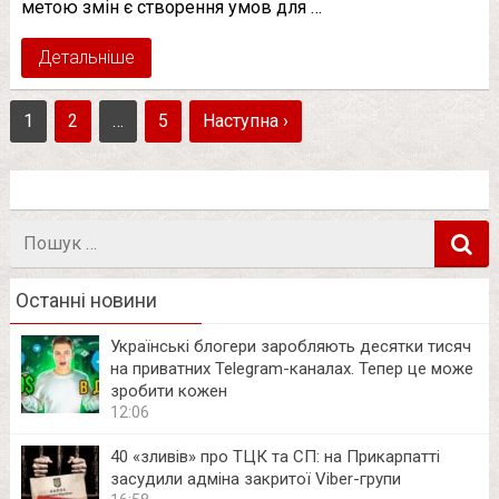
метою змін є створення умов для …
Детальніше
1
2
…
5
Наступна ›
Пошук
в
Останні новини
Українські блогери заробляють десятки тисяч
на приватних Telegram-каналах. Тепер це може
зробити кожен
12:06
40 «зливів» про ТЦК та СП: на Прикарпатті
засудили адміна закритої Viber-групи