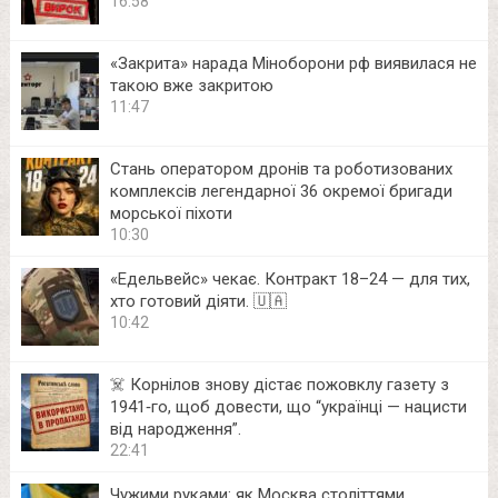
16:58
«Закрита» нарада Міноборони рф виявилася не
такою вже закритою
11:47
Стань оператором дронів та роботизованих
комплексів легендарної 36 окремої бригади
морської піхоти
10:30
«Едельвейс» чекає. Контракт 18–24 — для тих,
хто готовий діяти. 🇺🇦
10:42
☠️ Корнілов знову дістає пожовклу газету з
1941‑го, щоб довести, що “українці — нацисти
від народження”.
22:41
Чужими руками: як Москва століттями