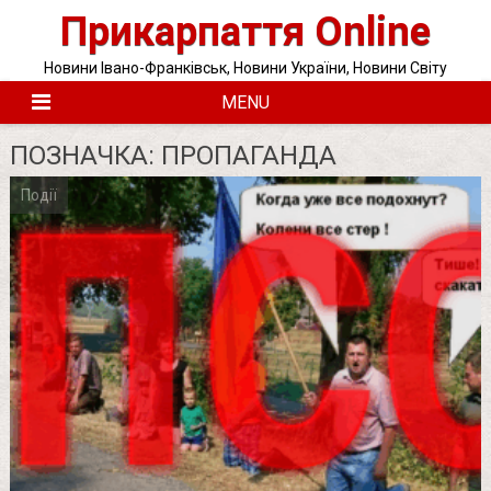
Skip
Прикарпаття Online
to
content
Новини Івано-Франківськ, Новини України, Новини Світу
MENU
ПОЗНАЧКА:
ПРОПАГАНДА
Події
Posts
pagination