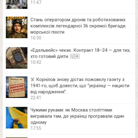
11:47
Стань оператором дронів та роботизованих
комплексів легендарної 36 окремої бригади
морської піхоти
10:30
«Едельвейс» чекає. Контракт 18–24 — для тих,
хто готовий діяти. 🇺🇦
10:42
☠️ Корнілов знову дістає пожовклу газету з
1941‑го, щоб довести, що “українці — нацисти
від народження”.
22:41
Чужими руками: як Москва століттями
вигравала там, де українці програвали один
одному
17:55