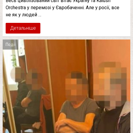
Весь цивілізований світ вітає Україну та Kalush
Orchestra у перемозі у Євробаченні. Але у росії, все
не як у людей …
Детальніше
Події