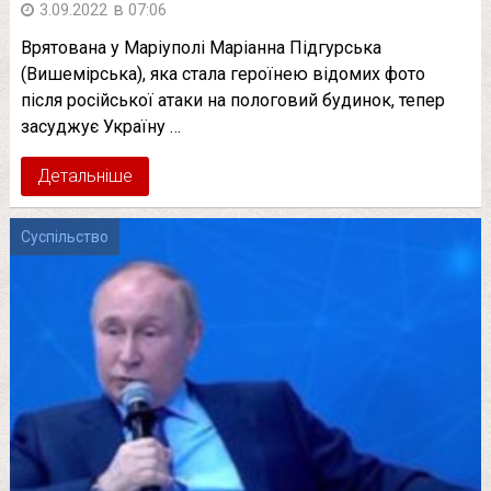
в
3.09.2022
07:06
Врятована у Маріуполі Маріанна Підгурська
(Вишемірська), яка стала героїнею відомих фото
після російської атаки на пологовий будинок, тепер
засуджує Україну …
Детальніше
Суспільство