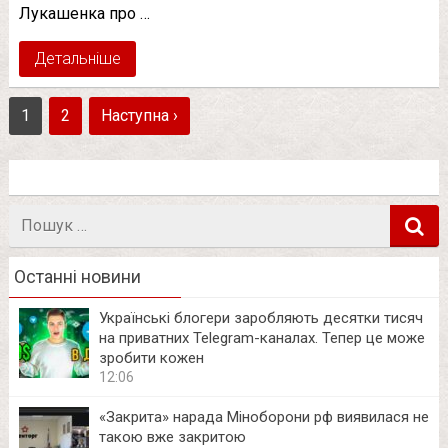
Лукашенка про …
Детальніше
1
2
Наступна ›
Пошук
в
Останні новини
Українські блогери заробляють десятки тисяч
на приватних Telegram-каналах. Тепер це може
зробити кожен
12:06
«Закрита» нарада Міноборони рф виявилася не
такою вже закритою