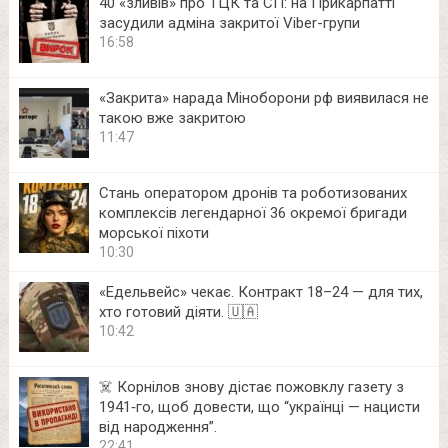
40 «зливів» про ТЦК та СП: на Прикарпатті
засудили адміна закритої Viber-групи
16:58
«Закрита» нарада Міноборони рф виявилася не
такою вже закритою
11:47
Стань оператором дронів та роботизованих
комплексів легендарної 36 окремої бригади
морської піхоти
10:30
«Едельвейс» чекає. Контракт 18–24 — для тих,
хто готовий діяти. 🇺🇦
10:42
☠️ Корнілов знову дістає пожовклу газету з
1941‑го, щоб довести, що “українці — нацисти
від народження”.
22:41