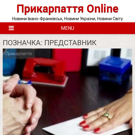
Skip
Прикарпаття Online
to
content
Новини Івано-Франківськ, Новини України, Новини Світу
MENU
ПОЗНАЧКА:
ПРЕДСТАВНИК
Прикарпаття