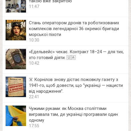
такою вже закритою
11:47
Стань оператором дронів та роботизованих
комплексів легендарної 36 окремої бригади
морської піхоти
10:30
«Едельвейс» чекає. Контракт 18–24 — для тих,
хто готовий діяти. 🇺🇦
10:42
☠️ Корнілов знову дістає пожовклу газету з
1941‑го, щоб довести, що “українці — нацисти
від народження”.
22:41
Чужими руками: як Москва століттями
вигравала там, де українці програвали один
одному
17:55