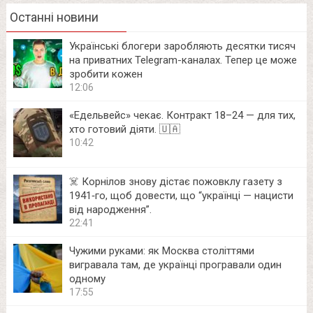
Останні новини
Українські блогери заробляють десятки тисяч
на приватних Telegram-каналах. Тепер це може
зробити кожен
12:06
«Едельвейс» чекає. Контракт 18–24 — для тих,
хто готовий діяти. 🇺🇦
10:42
☠️ Корнілов знову дістає пожовклу газету з
1941‑го, щоб довести, що “українці — нацисти
від народження”.
22:41
Чужими руками: як Москва століттями
вигравала там, де українці програвали один
одному
17:55