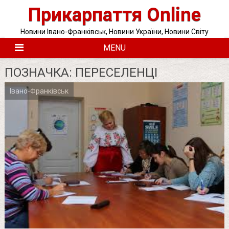
Skip
Прикарпаття Online
to
content
Новини Івано-Франківськ, Новини України, Новини Світу
MENU
ПОЗНАЧКА:
ПЕРЕСЕЛЕНЦІ
Івано-Франківськ
Posts
pagination