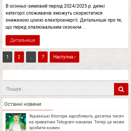
В осінньо-зимовий період 2024/2025 р. деякі
категорії споживачів зможуть скористатися
зниженою ціною електроенергії. Детальніше про те,
що перед опалювальним сезоном …
Детальніше
1
2
…
7
Наступна ›
Пошук
в
Останні новини
Українські блогери заробляють десятки тисяч
на приватних Telegram-каналах. Тепер це може
зробити кожен