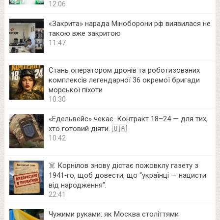
12:06
«Закрита» нарада Міноборони рф виявилася не
такою вже закритою
11:47
Стань оператором дронів та роботизованих
комплексів легендарної 36 окремої бригади
морської піхоти
10:30
«Едельвейс» чекає. Контракт 18–24 — для тих,
хто готовий діяти. 🇺🇦
10:42
☠️ Корнілов знову дістає пожовклу газету з
1941‑го, щоб довести, що “українці — нацисти
від народження”.
22:41
Чужими руками: як Москва століттями