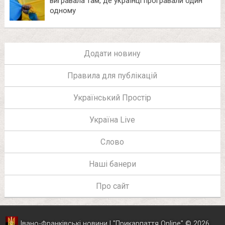
вигравала там, де українці програвали один
одному
Додати новину
Правила для публікацій
Український Простір
Україна Live
Слово
Наші банери
Про сайт
Івано-Франківські новини | "
Прикарпаття Online
"
© 2026