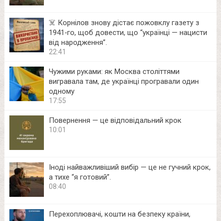
☠️ Корнілов знову дістає пожовклу газету з
1941‑го, щоб довести, що “українці — нацисти
від народження”.
22:41
Чужими руками: як Москва століттями
вигравала там, де українці програвали один
одному
17:55
Повернення — це відповідальний крок
10:01
Іноді найважливіший вибір — це не гучний крок,
а тихе “я готовий”.
08:40
Перехоплювачі, кошти на безпеку країни,