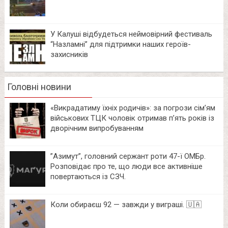
У Калуші відбудеться неймовірний фестиваль
“Назламні” для підтримки наших героїв-
захисників
Головні новини
«Викрадатиму їхніх родичів»: за погрози сім’ям
військових ТЦК чоловік отримав п’ять років із
дворічним випробуванням
⁨”Азимут”, головний сержант роти 47-ї ОМБр.
Розповідає про те, що люди все активніше
повертаються із СЗЧ.
Коли обираєш 92 — завжди у виграші. 🇺🇦