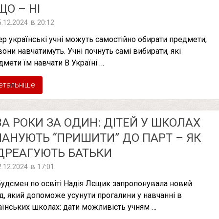
ЩО – НІ
в
5.12.2024
20:12
ер українські учні можуть самостійно обирати предмети,
 вони навчатимуть. Учні почнуть самі вибирати, які
дмети їм навчати В Україні …
етальніше
А РОКИ ЗА ОДИН: ДІТЕЙ У ШКОЛАХ
АНУЮТЬ “ПРИШИТИ” ДО ПАРТ – ЯК
ДРЕАГУЮТЬ БАТЬКИ
в
2.12.2024
17:01
удсмен по освіті Надія Лєщик запропонувала новий
ід, який допоможе усунути прогалини у навчанні в
аїнських школах: дати можливість учням …