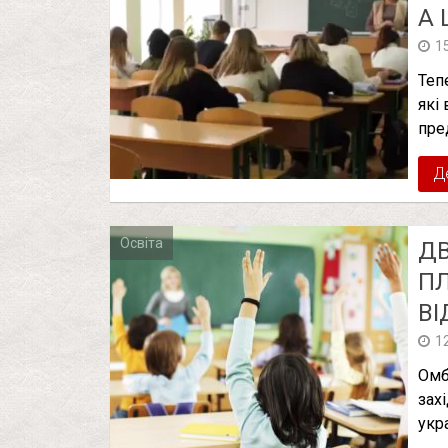
А 
1
Теп
які
пре
Д
Освіта
ДВ
ПЛ
ВІ
1
Омб
зах
укр