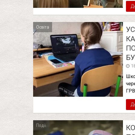
Д
Освіта
УС
КА
ПО
БУ
1
Шко
чер
ГРВ
Д
Події
КО