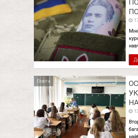
ПО
ПО
1
Мін
кур
нав
Д
Освіта
ОС
УК
НА
1
Вто
бага
най