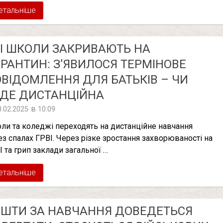
етальніше
І ШКОЛИ ЗАКРИВАЮТЬ НА
РАНТИН: З’ЯВИЛОСЯ ТЕРМІНОВЕ
ВІДОМЛЕННЯ ДЛЯ БАТЬКІВ – ЧИ
ДЕ ДИСТАНЦІЙНА
в
8.02.2025
10:09
ли та коледжі переходять на дистанційне навчання
ез спалах ГРВІ. Через різке зростання захворюваності на
І та грип заклади загальної …
етальніше
ШТИ ЗА НАВЧАННЯ ДОВЕДЕТЬСЯ