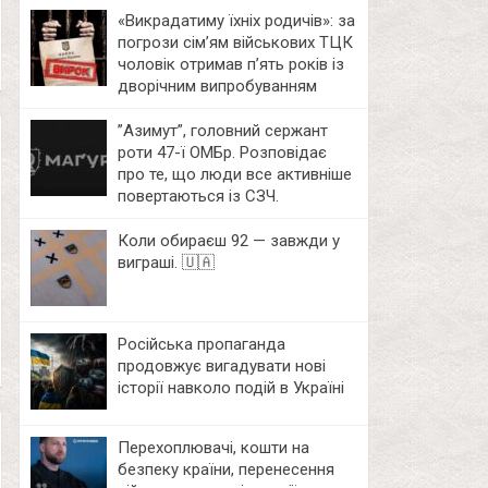
«Викрадатиму їхніх родичів»: за
погрози сім’ям військових ТЦК
чоловік отримав п’ять років із
дворічним випробуванням
⁨”Азимут”, головний сержант
роти 47-ї ОМБр. Розповідає
про те, що люди все активніше
повертаються із СЗЧ.
Коли обираєш 92 — завжди у
виграші. 🇺🇦
Російська пропаганда
продовжує вигадувати нові
історії навколо подій в Україні
Перехоплювачі, кошти на
безпеку країни, перенесення