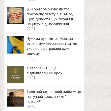
☠️ Корнілов знову дістає
пожовклу газету з 1941‑го,
щоб довести, що “українці —
нацисти від народження”.
22:41
Чужими руками: як Москва
століттями вигравала там, де
українці програвали один
одному
17:55
Повернення — це
відповідальний крок
10:01
Іноді найважливіший вибір — це
не гучний крок, а тихе “я
готовий”.
08:40