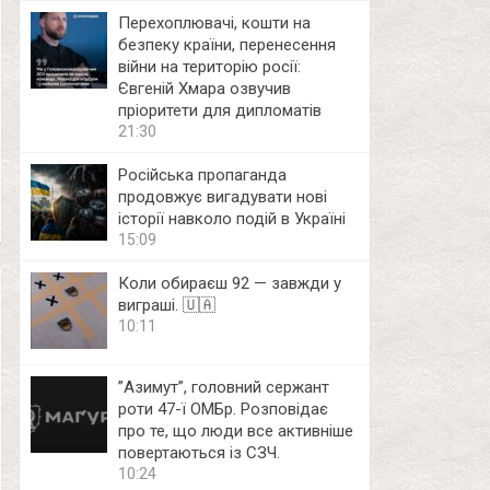
Перехоплювачі, кошти на
безпеку країни, перенесення
війни на територію росії:
Євгеній Хмара озвучив
пріоритети для дипломатів
21:30
Російська пропаганда
продовжує вигадувати нові
історії навколо подій в Україні
15:09
Коли обираєш 92 — завжди у
виграші. 🇺🇦
10:11
⁨”Азимут”, головний сержант
роти 47-ї ОМБр. Розповідає
про те, що люди все активніше
повертаються із СЗЧ.
10:24