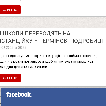
етальніше
І ШКОЛИ ПЕРЕВОДЯТЬ НА
СТАНЦІЙКУ – ТЕРМІНОВІ ПОДРОБИЦІ
в
0.02.2025
08:25
да продовжує моніторинг ситуації та приймає рішення,
одячи з реальної загрози, щоб мінімізувати можливі
ки для дітей та їхніх сімей. …
етальніше
ЗДІЛИТИ ДВІЄЧНИКІВ ТА
ДМІННИКІВ: НАВЧАННЯ ШКОЛЯРІВ