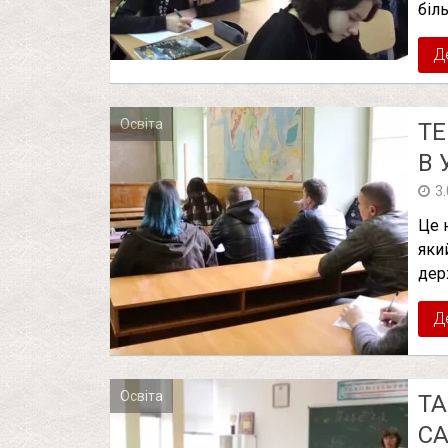
біл
Д
Освіта
ТЕ
В 
3
Це 
яки
держ
Д
Освіта
ТА
СА