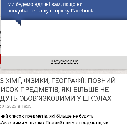
Ми будемо вдячні вам, якщо ви
РОПОНУЮТЬ РАДИКАЛЬНО ЗМІНИТИ
вподобаєте нашу сторінку Facebook
в
4.01.2025
17:09
аїнська освіта переживає глибоку системну кризу, яка
ває десятиліттями. Викладач фізики та астрономії Андрій
бовничий з Українського державного університету
ки …
етальніше
Наступного разу
З ХІМІЇ, ФІЗИКИ, ГЕОГРАФІЇ: ПОВНИЙ
ИСОК ПРЕДМЕТІВ, ЯКІ БІЛЬШЕ НЕ
ДУТЬ ОБОВ’ЯЗКОВИМИ У ШКОЛАХ
в
2.01.2025
18:05
ний список предметів, які більше не будуть
в’язковими у школах Повний список предметів, які