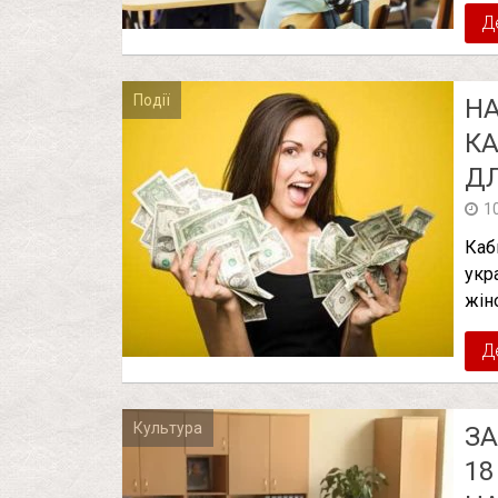
Д
Події
НА
КА
ДЛ
1
Каб
укр
жін
Д
Культура
ЗА
18