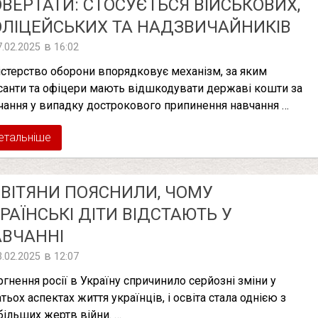
ВЕРТАТИ: СТОСУЄТЬСЯ ВІЙСЬКОВИХ,
ЛІЦЕЙСЬКИХ ТА НАДЗВИЧАЙНИКІВ
в
7.02.2025
16:02
істерство оборони впорядковує механізм, за яким
санти та офіцери мають відшкодувати державі кошти за
чання у випадку дострокового припинення навчання …
етальніше
ВІТЯНИ ПОЯСНИЛИ, ЧОМУ
РАЇНСЬКІ ДІТИ ВІДСТАЮТЬ У
ВЧАННІ
в
3.02.2025
12:07
ргнення росії в Україну спричинило серйозні зміни у
тьох аспектах життя українців, і освіта стала однією з
більших жертв війни. …