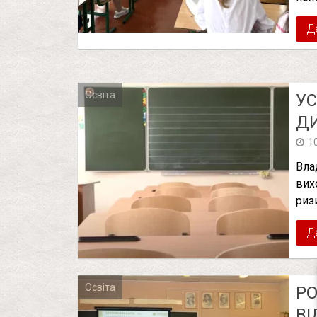
Д
Освіта
УС
ДИ
1
Вла
вих
ризи
Д
Освіта
РО
ВІ