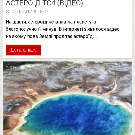
АСТЕРОЇД ТС4 (ВІДЕО)
в
13.10.2017
18:07
На щастя, астероїд не впав на планету, а
благополучно її минув. В інтернеті з’явилося відео,
на якому повз Землі пролітає астероїд, …
Детальніше
Наука