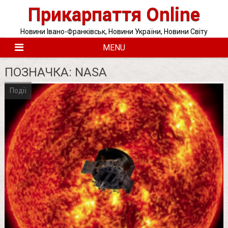
Skip
Прикарпаття Online
to
content
Новини Івано-Франківськ, Новини України, Новини Світу
MENU
ПОЗНАЧКА:
NASA
Події