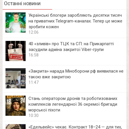
Останні новини
Українські блогери заробляють десятки тисяч
на приватних Telegram-каналах. Тепер це може
зробити кожен
12:06
40 «зливів» про ТЦК та СП: на Прикарпатті
засудили адміна закритої Viber-групи
16:58
«Закрита» нарада Міноборони рф виявилася не
такою вже закритою
11:47
Стань оператором дронів та роботизованих
комплексів легендарної 36 окремої бригади
морської піхоти
10:30
«Едельвейс» чекає. Контракт 18–24 — для тих,