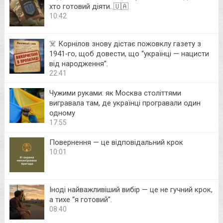
хто готовий діяти. 🇺🇦
10:42
☠️ Корнілов знову дістає пожовклу газету з
1941‑го, щоб довести, що “українці — нацисти
від народження”.
22:41
Чужими руками: як Москва століттями
вигравала там, де українці програвали один
одному
17:55
Повернення — це відповідальний крок
10:01
Іноді найважливіший вибір — це не гучний крок,
а тихе “я готовий”.
08:40