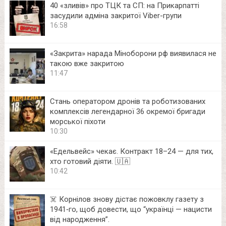
40 «зливів» про ТЦК та СП: на Прикарпатті
засудили адміна закритої Viber-групи
16:58
«Закрита» нарада Міноборони рф виявилася не
такою вже закритою
11:47
Стань оператором дронів та роботизованих
комплексів легендарної 36 окремої бригади
морської піхоти
10:30
«Едельвейс» чекає. Контракт 18–24 — для тих,
хто готовий діяти. 🇺🇦
10:42
☠️ Корнілов знову дістає пожовклу газету з
1941‑го, щоб довести, що “українці — нацисти
від народження”.