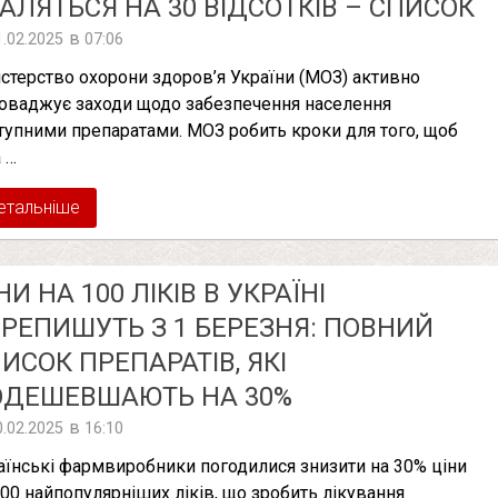
АЛЯТЬСЯ НА 30 ВІДСОТКІВ – СПИСОК
в
1.02.2025
07:06
істерство охорони здоров’я України (МОЗ) активно
оваджує заходи щодо забезпечення населення
тупними препаратами. МОЗ робить кроки для того, щоб
 …
етальніше
НИ НА 100 ЛІКІВ В УКРАЇНІ
РЕПИШУТЬ З 1 БЕРЕЗНЯ: ПОВНИЙ
ИСОК ПРЕПАРАТІВ, ЯКІ
ОДЕШЕВШАЮТЬ НА 30%
в
0.02.2025
16:10
аїнські фармвиробники погодилися знизити на 30% ціни
100 найпопулярніших ліків, що зробить лікування