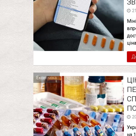
ЗВ
2
Мін
впр
дос
ціна
Д
Економіка
ЦІ
ПЕ
СП
П
2
Укр
на 