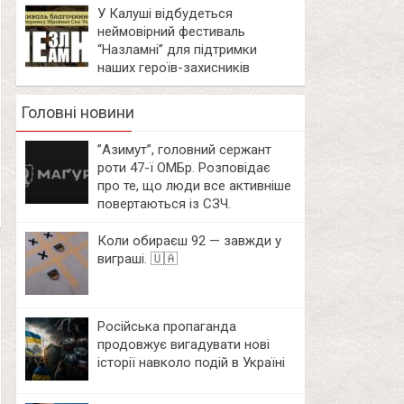
У Калуші відбудеться
неймовірний фестиваль
“Назламні” для підтримки
наших героїв-захисників
Головні новини
⁨”Азимут”, головний сержант
роти 47-ї ОМБр. Розповідає
про те, що люди все активніше
повертаються із СЗЧ.
Коли обираєш 92 — завжди у
виграші. 🇺🇦
Російська пропаганда
продовжує вигадувати нові
історії навколо подій в Україні