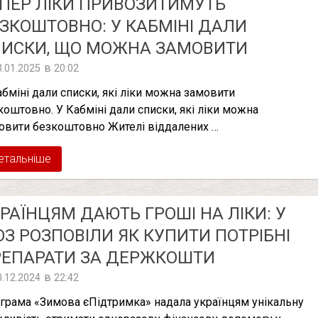
ПЕР ЛІКИ ПРИВОЗИТИМУТЬ
ЗКОШТОВНО: У КАБМІНІ ДАЛИ
ПИСКИ, ЩО МОЖНА ЗАМОВИТИ
в
3.01.2025
20:02
абміні дали списки, які ліки можна замовити
коштовно. У Кабміні дали списки, які ліки можна
овити безкоштовно Жителі віддалених …
етальніше
РАЇНЦЯМ ДАЮТЬ ГРОШІ НА ЛІКИ: У
З РОЗПОВІЛИ ЯК КУПИТИ ПОТРІБНІ
РЕПАРАТИ ЗА ДЕРЖКОШТИ
в
0.12.2024
22:42
грама «Зимова єПідтримка» надала українцям унікальну