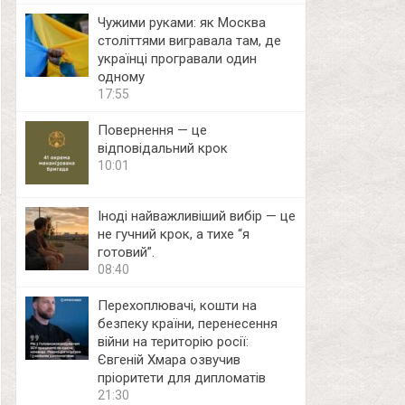
Чужими руками: як Москва
століттями вигравала там, де
українці програвали один
одному
17:55
Повернення — це
відповідальний крок
10:01
Іноді найважливіший вибір — це
не гучний крок, а тихе “я
готовий”.
08:40
Перехоплювачі, кошти на
безпеку країни, перенесення
війни на територію росії:
Євгеній Хмара озвучив
пріоритети для дипломатів
21:30