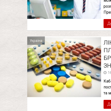
мож
роз
Пре
Д
Україна
ЛІ
ПЛ
БР
З
1
Каб
пос
та 
Д