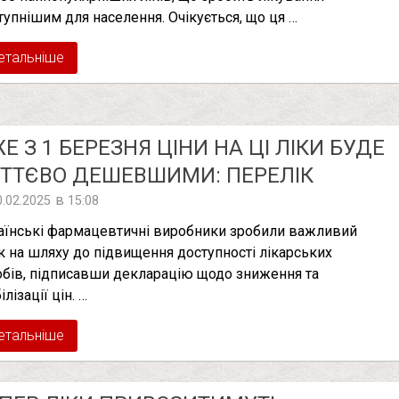
тупнішим для населення. Очікується, що ця …
етальніше
Е З 1 БЕРЕЗНЯ ЦІНИ НА ЦІ ЛІКИ БУДЕ
ТТЄВО ДЕШЕВШИМИ: ПЕРЕЛІК
в
0.02.2025
15:08
аїнські фармацевтичні виробники зробили важливий
к на шляху до підвищення доступності лікарських
обів, підписавши декларацію щодо зниження та
ілізації цін. …
етальніше