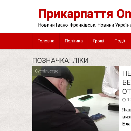
Skip
to
Прикарпаття On
content
Новини Івано-Франківськ, Новини України
Головна
Політика
Гроші
Події
ПОЗНАЧКА:
ЛІКИ
Суспільство
П
Posts
pagination
БЕ
О
1
Якщ
виз
Бла