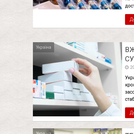
дос
Д
Україна
ВЖ
СУ
2
Укр
кро
зас
стаб
Д
Україна