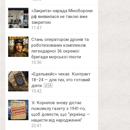
«Закрита» нарада Міноборони
рф виявилася не такою вже
закритою
11:47
Стань оператором дронів та
роботизованих комплексів
легендарної 36 окремої
бригади морської піхоти
10:30
«Едельвейс» чекає. Контракт
18–24 — для тих, хто готовий
діяти. 🇺🇦
10:42
☠️ Корнілов знову дістає
пожовклу газету з 1941‑го,
щоб довести, що “українці —
нацисти від народження”.
22:41