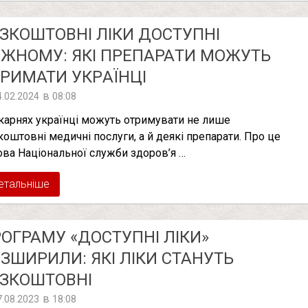
ЗКOШТОВНІ ЛIКИ ДОCТУПНІ
ЖНОМУ: ЯКІ ПPЕПАPAТИ МОЖУТЬ
PИМАТИ УКPАЇНЦІ
в
4.02.2024
08:08
ікарнях українці можуть отримувати не лише
коштовні медичні послуги, а й деякі препарати. Про це
ова Національної служби здоров’я …
етальніше
ОГРАМУ «ДОСТУПНІ ЛІКИ»
ЗШИРИЛИ: ЯКІ ЛІКИ СТАНУТЬ
ЗКОШТОВНІ
в
7.08.2023
18:08