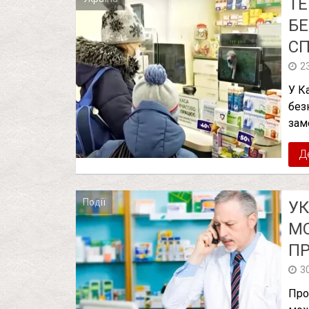
ТЕ
БЕ
С
2
У К
без
зам
Д
Події
УК
МО
П
3
Про