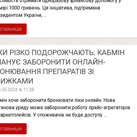
ливість отримати одноразову фінансову допомогу у
мірі 1000 гривень. Ця ініціатива, підтримана
зидентом України, …
етальніше
КИ РІЗКО ПОДОРОЖЧАЮТЬ: КАБМІН
АНУЄ ЗАБОРОНИТИ ОНЛАЙН-
ОНЮВАННЯ ПРЕПАРАТІВ ЗІ
НИЖКАМИ
в
6.05.2024
11:28
мін хоче заборонити бронювати ліки онлайн. Нова
танова уряду може заборонити роботу прайс-агрегаторів
маркетплейсів. У споживачів не буде доступу …
етальніше