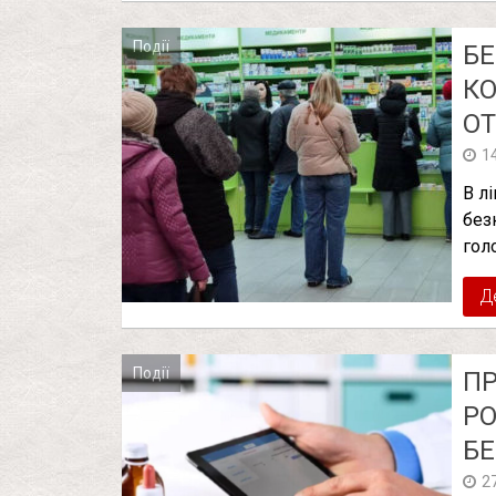
Події
БЕ
КO
ОТ
1
В л
без
гол
Д
Події
ПР
РО
БЕ
2