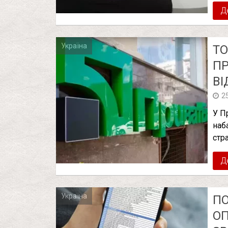
Д
Україна
ТО
ПР
ВІ
2
У П
наб
стра
Д
Україна
ПО
ОП