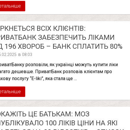
етальніше
РКНЕТЬСЯ ВСІХ КЛІЄНТІВ:
ИВАТБАНК ЗАБЕЗПЕЧИТЬ ЛІКАМИ
Д 196 ХВОРОБ – БАНК СПЛАТИТЬ 80%
в
5.02.2025
08:03
риватБанку розповіли, як українці можуть купити ліки
агато дешевше. ПриватБанк розповів клієнтам про
хову послугу “E-liki”, яка стала ще …
етальніше
КАЖІТЬ ЦЕ БАТЬКАМ: МОЗ
УБЛІКУВАЛО 100 ЛІКІВ ЦІНИ НА ЯКІ