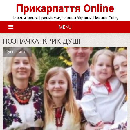
Skip
Прикарпаття Online
to
content
Новини Івано-Франківськ, Новини України, Новини Світу
MENU
ПОЗНАЧКА:
КРИК ДУШІ
Суспільство