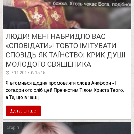
ЛЮДИ! МЕНІ НАБРИДЛО ВАС
«СПОВІДАТИ»! ТОБТО ІМІТУВАТИ
СПОВІДЬ ЯК ТАЇНСТВО: КРИК ДУШІ
МОЛОДОГО СВЯЩЕНИКА
в
7.11.2017
15:15
Я втомився щодня промовляти слова Анафори «І
сотвори ото хліб цей Пречистим Тілом Христа Твого,
а Те, що в чаші, …
Детальніше
Історія