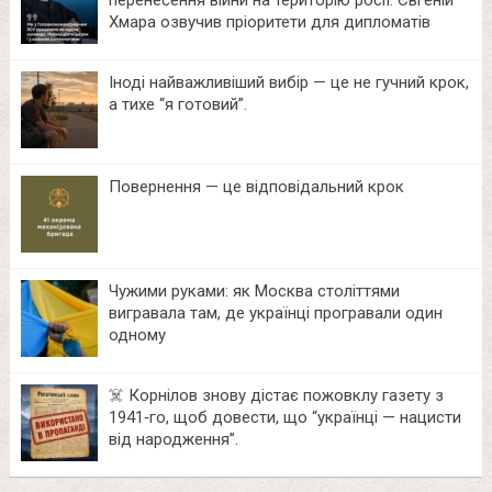
перенесення війни на територію росії: Євгеній
Хмара озвучив пріоритети для дипломатів
Іноді найважливіший вибір — це не гучний крок,
а тихе “я готовий”.
Повернення — це відповідальний крок
Чужими руками: як Москва століттями
вигравала там, де українці програвали один
одному
☠️ Корнілов знову дістає пожовклу газету з
1941‑го, щоб довести, що “українці — нацисти
від народження”.