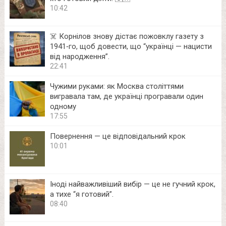
10:42
☠️ Корнілов знову дістає пожовклу газету з
1941‑го, щоб довести, що “українці — нацисти
від народження”.
22:41
Чужими руками: як Москва століттями
вигравала там, де українці програвали один
одному
17:55
Повернення — це відповідальний крок
10:01
Іноді найважливіший вибір — це не гучний крок,
а тихе “я готовий”.
08:40