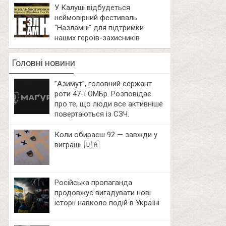
У Калуші відбудеться
неймовірний фестиваль
“Назламні” для підтримки
наших героїв-захисників
Головні новини
⁨”Азимут”, головний сержант
роти 47-ї ОМБр. Розповідає
про те, що люди все активніше
повертаються із СЗЧ.
Коли обираєш 92 — завжди у
виграші. 🇺🇦
Російська пропаганда
продовжує вигадувати нові
історії навколо подій в Україні