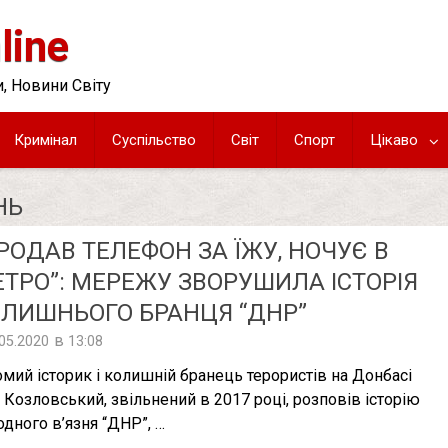
line
, Новини Світу
Кримінал
Суспільство
Світ
Спорт
Цікаво
НЬ
РОДАВ ТЕЛЕФОН ЗА ЇЖУ, НОЧУЄ В
ТРО”: МЕРЕЖУ ЗВОРУШИЛА ІСТОРІЯ
ЛИШНЬОГО БРАНЦЯ “ДНР”
в
.05.2020
13:08
омий історик і колишній бранець терористів на Донбасі
р Козловський, звільнений в 2017 році, розповів історію
одного в’язня “ДНР”, …