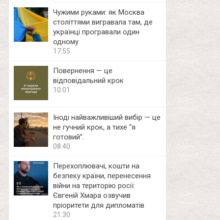
Чужими руками: як Москва
століттями вигравала там, де
українці програвали один
одному
17:55
Повернення — це
відповідальний крок
10:01
Іноді найважливіший вибір — це
не гучний крок, а тихе “я
готовий”.
08:40
Перехоплювачі, кошти на
безпеку країни, перенесення
війни на територію росії:
Євгеній Хмара озвучив
пріоритети для дипломатів
21:30