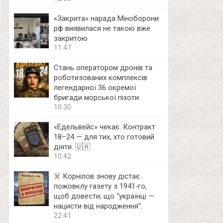
«Закрита» нарада Міноборони
рф виявилася не такою вже
закритою
11:47
Стань оператором дронів та
роботизованих комплексів
легендарної 36 окремої
бригади морської піхоти
10:30
«Едельвейс» чекає. Контракт
18–24 — для тих, хто готовий
діяти. 🇺🇦
10:42
☠️ Корнілов знову дістає
пожовклу газету з 1941‑го,
щоб довести, що “українці —
нацисти від народження”.
22:41