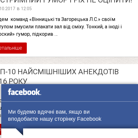
СТРИМНИЙ ГУМОР ГРІХ НЕ ОЦІНИТИ!
в
.10.2017
12:05
дем команд «Вінницькі та Загорецька Л.С.» своїм
упом змусили плакати зал від сміху. Тонкий, а іноді і
оский» гумор, підкорив …
етальніше
П-10 НАЙСМІШНІШИХ АНЕКДОТІВ
16 РОКУ
в
1.12.2016
10:02
о так не піднімає настрій, як хороший анекдот. Якщо і
щатися з 2016 роком, то тільки з усмішкою. Пропонуємо
Ми будемо вдячні вам, якщо ви
ій …
вподобаєте нашу сторінку Facebook
етальніше