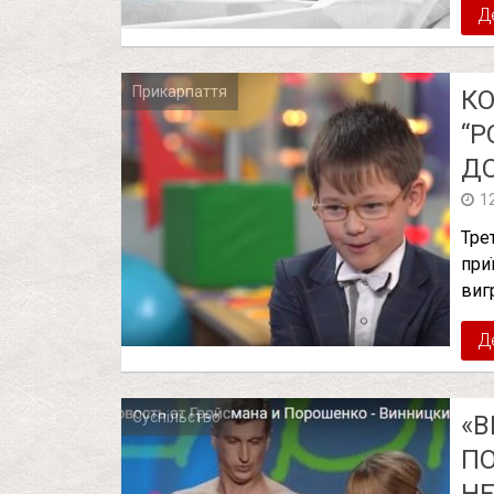
Д
Прикарпаття
К
“Р
ДО
1
Тре
при
виг
Д
Суспільство
«В
ПО