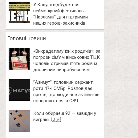
У Калуші відбудеться
неймовірний фестиваль
“Назламні” для підтримки
наших героїв-захисників
Головні новини
«Викрадатиму їхніх родичів»: за
погрози сім’ям військових ТЦК
чоловік отримав п’ять років із
дворічним випробуванням
⁨”Азимут”, головний сержант
роти 47-ї ОМБр. Розповідає
про те, що люди все активніше
повертаються із СЗЧ.
Коли обираєш 92 — завжди у
виграші. 🇺🇦