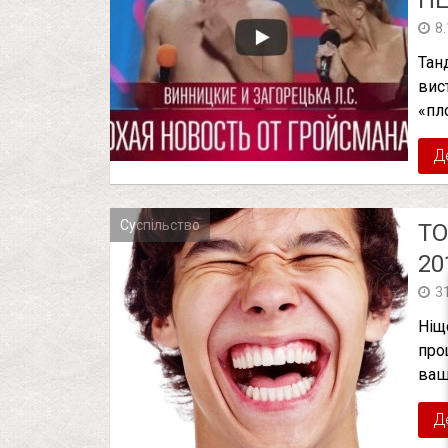
НЕ
8
Тан
вист
«пл
Д
Суспільство
ТО
20
3
Ніщ
про
ваш
Д