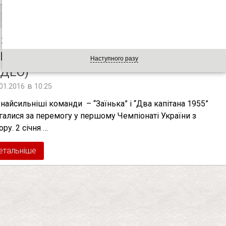
ИЗНАЧИВСЯ ПЕРЕМОЖЕЦЬ ПЕРШОГО
МПІОНАТУ УКРАЇНИ З ГУМОРУ
Наступного разу
ІДЕО)
в
.01.2016
10:25
 найсильніші команди – “Заїнька” і “Два капітана 1955”
галися за перемогу у першому Чемпіонаті України з
ру. 2 січня …
етальніше