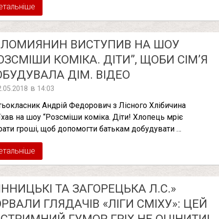
етальніше
ОЛОМИЯНИН ВИСТУПИВ НА ШОУ
ОЗСМІШИ КОМІКА. ДІТИ”, ЩОБИ СІМ’Я
БУДУВАЛА ДІМ. ВІДЕО
в
2.05.2018
14:03
тьокласник Андрій Федорович з Лісного Хлібичина
їхав на шоу “Розсміши коміка. Діти! Хлопець мріє
рати гроші, щоб допомогти батькам добудувати …
етальніше
ІННИЦЬКІ ТА ЗАГОРЕЦЬКА Л.С.»
РВАЛИ ГЛЯДАЧІВ «ЛІГИ СМІХУ»: ЦЕЙ