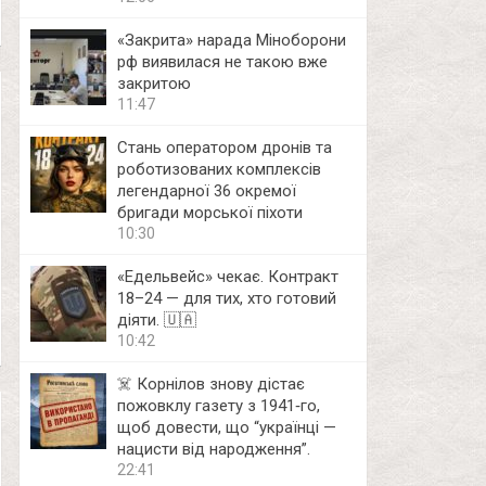
«Закрита» нарада Міноборони
рф виявилася не такою вже
закритою
11:47
Стань оператором дронів та
роботизованих комплексів
легендарної 36 окремої
бригади морської піхоти
10:30
«Едельвейс» чекає. Контракт
18–24 — для тих, хто готовий
діяти. 🇺🇦
10:42
☠️ Корнілов знову дістає
пожовклу газету з 1941‑го,
щоб довести, що “українці —
нацисти від народження”.
22:41