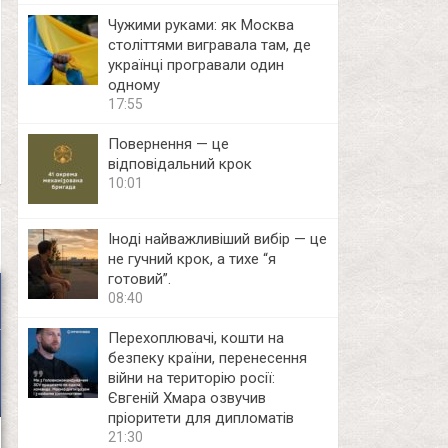
Чужими руками: як Москва
століттями вигравала там, де
українці програвали один
одному
17:55
Повернення — це
відповідальний крок
10:01
Іноді найважливіший вибір — це
не гучний крок, а тихе “я
готовий”.
08:40
Перехоплювачі, кошти на
безпеку країни, перенесення
війни на територію росії:
Євгеній Хмара озвучив
пріоритети для дипломатів
21:30