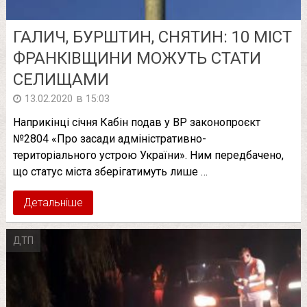
ГАЛИЧ, БУРШТИН, СНЯТИН: 10 МІСТ
ФРАНКІВЩИНИ МОЖУТЬ СТАТИ
СЕЛИЩАМИ
в
13.02.2020
15:03
Наприкінці січня Кабін подав у ВР законопроєкт
№2804 «Про засади адміністративно-
територіального устрою України». Ним передбачено,
що статус міста зберігатимуть лише …
Детальніше
ДТП