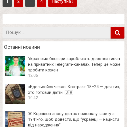
1
2
…
4
Наступна ›
Пошук
в
Останні новини
Українські блогери заробляють десятки тисяч
на приватних Telegram-каналах. Тепер це може
зробити кожен
12:06
«Едельвейс» чекає. Контракт 18–24 — для тих,
хто готовий діяти. 🇺🇦
10:42
☠️ Корнілов знову дістає пожовклу газету з
1941‑го, щоб довести, що “українці — нацисти
від народження”.