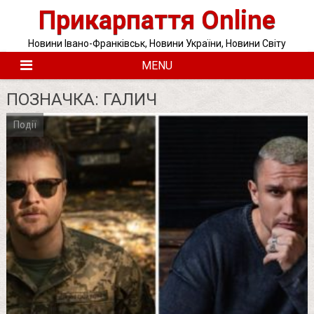
Skip
Прикарпаття Online
to
content
Новини Івано-Франківськ, Новини України, Новини Світу
MENU
ПОЗНАЧКА:
ГАЛИЧ
Події
Posts
pagination