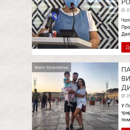
РО
3
Чот
Про
Деп
Д
Івано-Франківськ
ПА
ВИ
ДИ
2
У П
три
пом