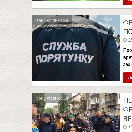
Івано-Франківськ
ФР
ПО
2
Про
вря
зах
Д
Івано-Франківськ
НЕ
ФР
В
1