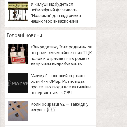
У Калуші відбудеться
неймовірний фестиваль
“Назламні” для підтримки
наших героїв-захисників
Головні новини
«Викрадатиму їхніх родичів»: за
погрози сім’ям військових ТЦК
чоловік отримав п’ять років із
дворічним випробуванням
⁨”Азимут”, головний сержант
роти 47-ї ОМБр. Розповідає
про те, що люди все активніше
повертаються із СЗЧ.
Коли обираєш 92 — завжди у
виграші. 🇺🇦