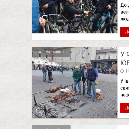
До 
вел
люд
Д
Івано-Франківськ
У 
ЮВ
1
У І
свя
неф
Д