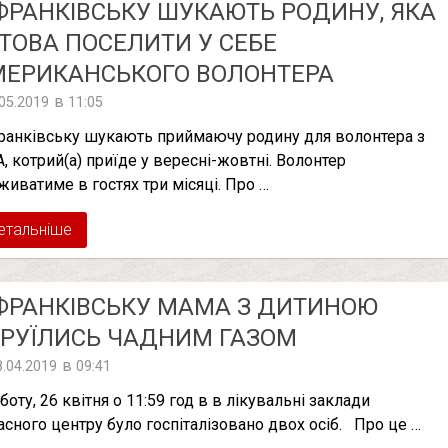
ФРАНКІВСЬКУ ШУКАЮТЬ РОДИНУ, ЯКА
ТОВА ПОСЕЛИТИ У СЕБЕ
МЕРИКАНСЬКОГО ВОЛОНТЕРА
в
.05.2019
11:05
ранківську шукають приймаючу родину для волонтера з
, котрий(а) приїде у вересні-жовтні. Волонтер
живатиме в гостях три місяці. Про …
етальніше
ФРАНКІВСЬКУ МАМА З ДИТИНОЮ
РУЇЛИСЬ ЧАДНИМ ГАЗОМ
в
8.04.2019
09:41
боту, 26 квітня о 11:59 год в в лікувальні заклади
асного центру було госпіталізовано двох осіб. Про це …