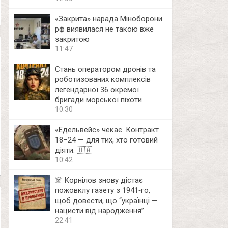
«Закрита» нарада Міноборони
рф виявилася не такою вже
закритою
11:47
Стань оператором дронів та
роботизованих комплексів
легендарної 36 окремої
бригади морської піхоти
10:30
«Едельвейс» чекає. Контракт
18–24 — для тих, хто готовий
діяти. 🇺🇦
10:42
☠️ Корнілов знову дістає
пожовклу газету з 1941‑го,
щоб довести, що “українці —
нацисти від народження”.
22:41