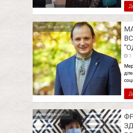
Д
Івано-Франківськ
МА
ВС
“О
1
Мер
діте
соц
Д
Івано-Франківськ
ФР
ЗД