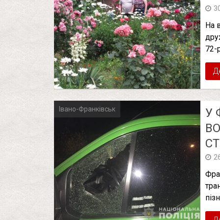
3
На 
дру
72-
Д
Івано-Франківськ
У 
ВО
С
2
Фра
тра
пізн
Д