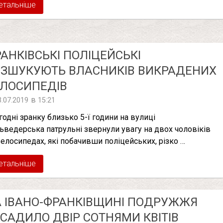
етальніше
АНКІВСЬКІ ПОЛІЦЕЙСЬКІ
ЗШУКУЮТЬ ВЛАСНИКІВ ВИКРАДЕНИХ
ЛОСИПЕДІВ
в
3.07.2019
15:21
годні зранку близько 5-ї години на вулиці
ьведерська патрульні звернули увагу на двох чоловіків
велосипедах, які побачивши поліцейських, різко …
етальніше
 ІВАНО-ФРАНКІВЩИНІ ПОДРУЖЖЯ
САДИЛО ДВІР СОТНЯМИ КВІТІВ