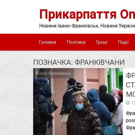
Skip
to
Прикарпаття On
content
Новини Івано-Франківськ, Новини України
Головна
Політика
Гроші
Події
ПОЗНАЧКА:
ФРАНКІВЧАНИ
Івано-Франківськ
ФР
Posts
pagination
СТ
МО
1
Фра
роз
Фра