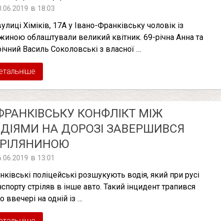
в
0.06.2019
18:03
вулиці Хіміків, 17А у Івано-Франківську чоловік із
жиною облаштували великий квітник. 69-річна Анна та
річний Василь Соколовські з власної …
етальніше
ФРАНКІВСЬКУ КОНФЛІКТ МІЖ
ДІЯМИ НА ДОРОЗІ ЗАВЕРШИВСЯ
ТРІЛЯНИНОЮ
в
6.06.2019
13:01
нківські поліцейські розшукують водія, який при русі
нспорту стріляв в інше авто. Такий інцидент трапився
о ввечері на одній із …
етальніше