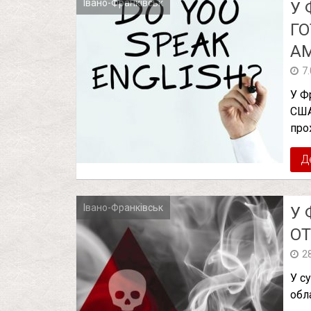
Івано-Франківськ
У 
ГО
А
7
У Ф
США
про
Д
Івано-Франківськ
У 
ОТ
2
У су
обл