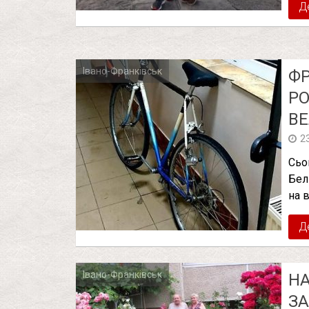
Д
Івано-Франківськ
ФР
РО
ВЕ
2
Сьо
Бел
на 
Д
Івано-Франківськ
НА
ЗА