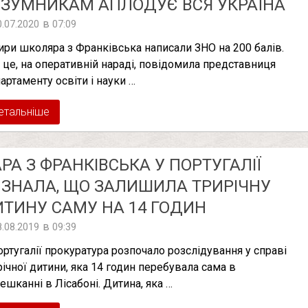
ЗУМНИКАМ АПЛОДУЄ ВСЯ УКРАЇНА
в
0.07.2020
07:09
ири школяра з Франківська написали ЗНО на 200 балів.
 це, на оперативній нараді, повідомила представниця
артаменту освіти і науки …
етальніше
РА З ФРАНКІВСЬКА У ПОРТУГАЛІЇ
ЗНАЛА, ЩО ЗАЛИШИЛА ТРИРІЧНУ
ТИНУ САМУ НА 14 ГОДИН
в
8.08.2019
09:39
ортугалії прокуратура розпочало розслідування у справі
річної дитини, яка 14 годин перебувала сама в
ешканні в Лісабоні. Дитина, яка …