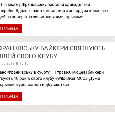
Дня міста у Франківську провели одинадцятий
опробіг. Вдалося навіть встановити рекорд за кількістю
ей на роверах із синьо-жовтими стрічками. …
етальніше
ФРАНКІВСЬКУ БАЙКЕРИ СВЯТКУЮТЬ
ІЛЕЙ СВОГО КЛУБУ
в
1.05.2019
15:10
вано-Франківську в суботу, 11 травня, місцеві байкери
ткують 10 років свого клубу «Wild Biker MCC». Дуже
ормальні урочистості відбуваються …
етальніше