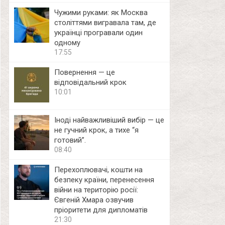
Чужими руками: як Москва
століттями вигравала там, де
українці програвали один
одному
17:55
Повернення — це
відповідальний крок
10:01
Іноді найважливіший вибір — це
не гучний крок, а тихе “я
готовий”.
08:40
Перехоплювачі, кошти на
безпеку країни, перенесення
війни на територію росії:
Євгеній Хмара озвучив
пріоритети для дипломатів
21:30