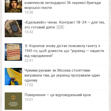
комплексів легендарної 36 окремої бригади
морської піхоти
10:30
«Едельвейс» чекає. Контракт 18–24 — для тих,
хто готовий діяти. 🇺🇦
10:42
☠️ Корнілов знову дістає пожовклу газету з
1941‑го, щоб довести, що “українці — нацисти
від народження”.
22:41
Чужими руками: як Москва століттями
вигравала там, де українці програвали один
одному
17:55
Повернення — це відповідальний крок
10:01