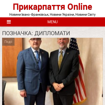
Skip
Прикарпаття Online
to
content
Новини Івано-Франківськ, Новини України, Новини Світу
MENU
ПОЗНАЧКА:
ДИПЛОМАТИ
Події