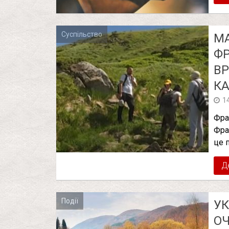
Суспільство
МА
ФР
ВР
К
1
Фра
Фра
це 
Д
Події
УК
ОЧ