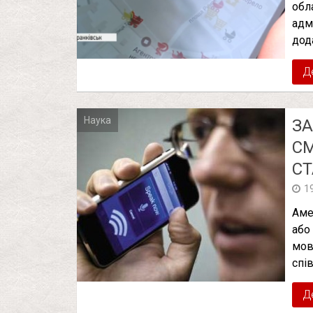
обл
адм
дод
Д
Наука
З
С
СТ
1
Аме
або
мов
спі
Д