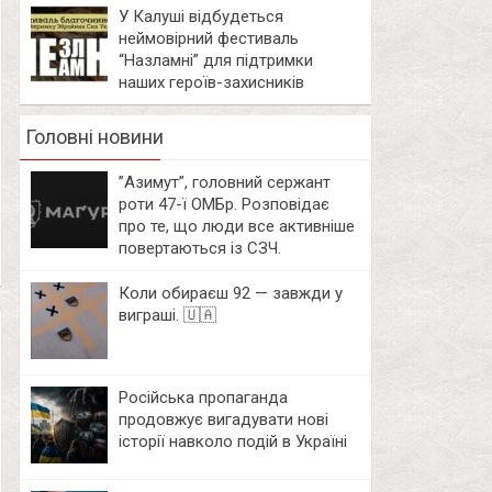
У Калуші відбудеться
неймовірний фестиваль
“Назламні” для підтримки
наших героїв-захисників
Головні новини
⁨”Азимут”, головний сержант
роти 47-ї ОМБр. Розповідає
про те, що люди все активніше
повертаються із СЗЧ.
Коли обираєш 92 — завжди у
виграші. 🇺🇦
Російська пропаганда
продовжує вигадувати нові
історії навколо подій в Україні