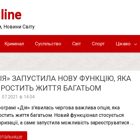
line
, Новини Світу
Кримінал
Суспільство
Світ
Спорт
Цікаво
ІЯ» ЗАПУСТИЛА НОВУ ФУНКЦІЮ, ЯКА
РОСТИТЬ ЖИТТЯ БАГАТЬОМ
в
1.07.2021
14:04
рограмі «Дія» з’явилась чергова важлива опція, яка
остить життя багатьом. Новий функціонал стосується
оризації, а саме запустила можливість зареєструватися …
етальніше