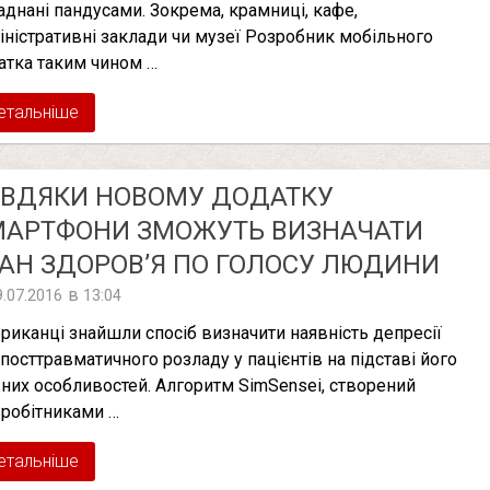
аднані пандусами. Зокрема, крамниці, кафе,
іністративні заклади чи музеї Розробник мобільного
атка таким чином …
етальніше
АВДЯКИ НОВОМУ ДОДАТКУ
МАРТФОНИ ЗМОЖУТЬ ВИЗНАЧАТИ
АН ЗДОРОВ’Я ПО ГОЛОСУ ЛЮДИНИ
в
9.07.2016
13:04
риканці знайшли спосіб визначити наявність депресії
 посттравматичного розладу у пацієнтів на підставі його
них особливостей. Алгоритм SimSensei, створений
вробітниками …
етальніше