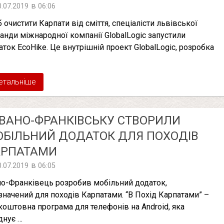
в
0.07.2019
06:06
 очистити Карпати від сміття, спеціалісти львівської
анди міжнародної компанії GlobalLogic запустили
аток EcoHike. Це внутрішній проект GlobalLogic, розробка
етальніше
ІВАНО-ФРАНКІВСЬКУ СТВОРИЛИ
БІЛЬНИЙ ДОДАТОК ДЛЯ ПОХОДІВ
АРПАТАМИ
в
0.07.2019
06:05
но-Франківець розробив мобільний додаток,
значений для походів Карпатами. “В Похід Карпатами” –
коштовна програма для телефонів на Android, яка
днує …