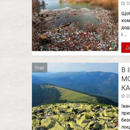
3
Щоб
ком
дод
і …
Д
Події
В 
МО
К
2
Іва
при
без
поє