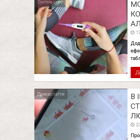
Суспільство
М
КО
А
1
Дод
ефе
таб
Д
Прикарпаття
В 
СТ
ЛЮ
2
Про