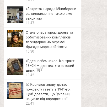
«Закрита» нарада Міноборони
рф виявилася не такою вже
закритою
11:47
Стань оператором дронів та
роботизованих комплексів
легендарної 36 окремої
бригади морської піхоти
10:30
«Едельвейс» чекає. Контракт
18–24 — для тих, хто готовий
діяти. 🇺🇦
10:42
☠️ Корнілов знову дістає
пожовклу газету з 1941‑го,
щоб довести, що “українці —
нацисти від народження”.
22:41