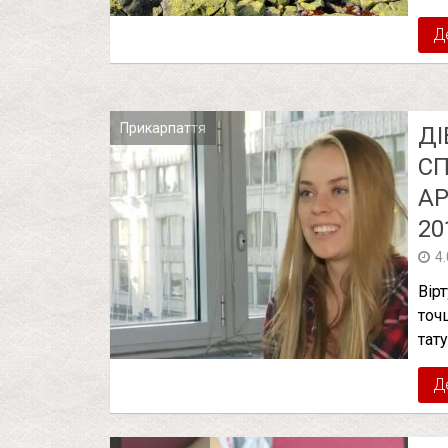
Д
Прикарпаття
ДІ
СП
AP
20
4
Вір
точ
тат
Д