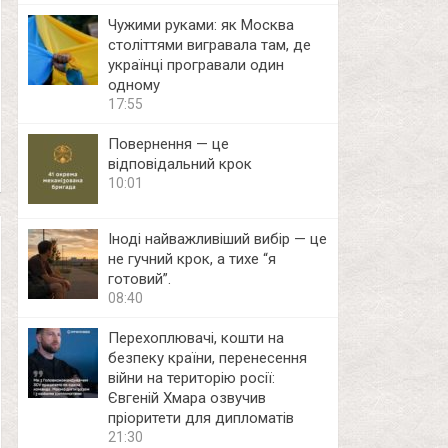
Чужими руками: як Москва
століттями вигравала там, де
українці програвали один
одному
17:55
Повернення — це
відповідальний крок
10:01
Іноді найважливіший вибір — це
не гучний крок, а тихе “я
готовий”.
08:40
Перехоплювачі, кошти на
безпеку країни, перенесення
війни на територію росії:
Євгеній Хмара озвучив
пріоритети для дипломатів
21:30