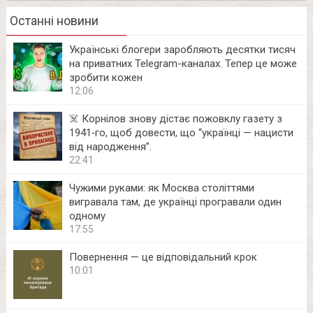
Останні новини
Українські блогери заробляють десятки тисяч
на приватних Telegram-каналах. Тепер це може
зробити кожен
12:06
☠️ Корнілов знову дістає пожовклу газету з
1941‑го, щоб довести, що “українці — нацисти
від народження”.
22:41
Чужими руками: як Москва століттями
вигравала там, де українці програвали один
одному
17:55
Повернення — це відповідальний крок
10:01