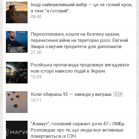
Іноді найважливіший вибір — це не гучний крок,
а тихе “я готовий”.
08:40
Перехоплювачі, кошти на безпеку країни,
перенесення війни на територію росії: Євгеній
Хмара озвучив пріоритети для дипломатів
21:30
Російська пропаганда продовжує вигадувати
нові історії навколо подій в Україні
15:09
Коли обираєш 92 — завжди у виграші. 🇺🇦
10:11
⁨”Азимут”, головний сержант роти 47-ї ОМБр.
Розповідає про те, що люди все активніше
повертаються із СЗЧ.