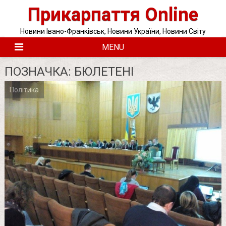
Skip
Прикарпаття Online
to
content
Новини Івано-Франківськ, Новини України, Новини Світу
MENU
ПОЗНАЧКА:
БЮЛЕТЕНІ
Політика