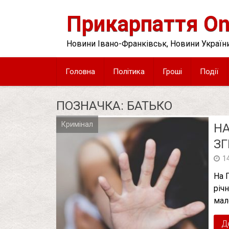
Skip
to
Прикарпаття On
content
Новини Івано-Франківськ, Новини України
Головна
Політика
Гроші
Події
ПОЗНАЧКА:
БАТЬКО
Кримінал
НА
Posts
pagination
ЗГ
1
На 
річ
мал
Д