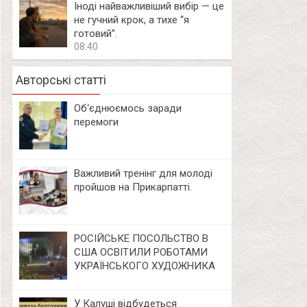
Іноді найважливіший вибір — це
не гучний крок, а тихе “я
готовий”.
08:40
Авторські статті
Об‘єднюємось заради
перемоги
Важливий тренінг для молоді
пройшов на Прикарпатті.
РОСІЙСЬКЕ ПОСОЛЬСТВО В
США ОСВІТИЛИ РОБОТАМИ
УКРАЇНСЬКОГО ХУДОЖНИКА
У Калуші відбудеться