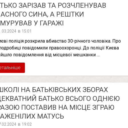
ТЬКО ЗАРІЗАВ ТА РОЗЧЛЕНУВАВ
АСНОГО СИНА, А РЕШТКИ
МУРУВАВ У ГАРАЖІ
в
1.03.2024
15:01
иєві поліція розкрила вбивство 30-річного чоловіка. Про
 подробиці повідомили правоохоронці. До поліції Києва
ійшло повідомлення від місцевої мешканки …
етальніше
ШКОЛІ НА БАТЬКІВСЬКИХ ЗБОРАХ
ЕКВАТНИЙ БАТЬКО ВСЬОГО ОДНІЄЮ
АЗОЮ ПОСТАВИВ НА МІСЦЕ ЗГРАЮ
АЖЕНІЛИХ МАТУСЬ
в
7.02.2024
19:02