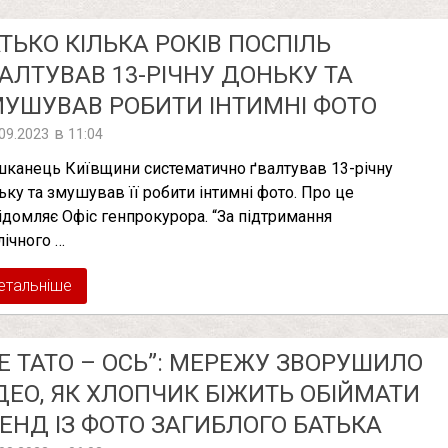
ТЬКО КІЛЬКА РОКІВ ПОСПІЛЬ
AЛТУВAВ 13-РІЧНУ ДОНЬКУ ТА
УШУВАВ РОБИТИ ІНТИМНІ ФОТО
в
.09.2023
11:04
канець Київщини систематично ґвалтував 13-річну
ьку та змушував її робити інтимні фото. Про це
ідомляє Офіс генпрокурора. “За підтримання
лічного …
етальніше
Е ТАТО – ОСЬ”: МЕРЕЖУ ЗВОРУШИЛО
ДЕО, ЯК ХЛОПЧИК БІЖИТЬ ОБІЙМАТИ
ЕНД ІЗ ФОТО ЗАГИБЛОГО БАТЬКА