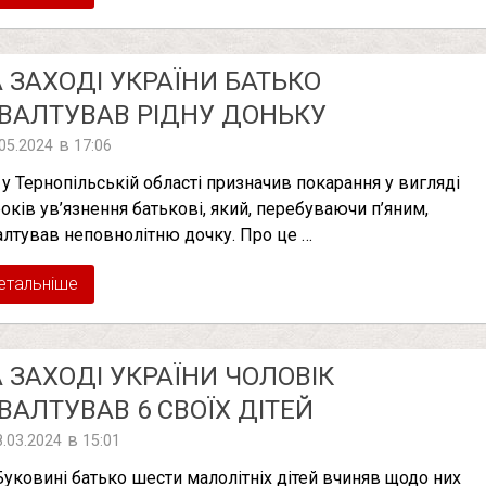
 ЗАХОДІ УКРАЇНИ БАТЬКО
ВAЛТУВAВ РІДНУ ДОНЬКУ
в
.05.2024
17:06
 у Тернопільській області призначив покарання у вигляді
років ув’язнення батькові, який, перебуваючи п’яним,
алтував неповнолітню дочку. Про це …
етальніше
 ЗАХОДІ УКРАЇНИ ЧОЛОВІК
ВAЛТУВAВ 6 СВОЇХ ДІТЕЙ
в
8.03.2024
15:01
Буковині батько шести малолітніх дітей вчиняв щодо них