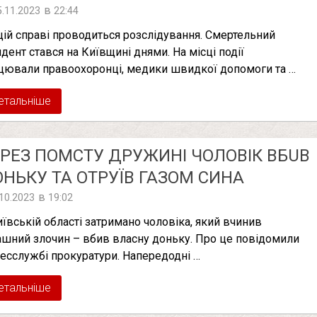
в
5.11.2023
22:44
цій справі проводиться розслідування. Смертельний
идент стався на Київщині днями. На місці події
цювали правоохоронці, медики швидкої допомоги та …
етальніше
РЕЗ ПОМСТУ ДРУЖИНІ ЧОЛОВІК ВБUВ
НЬКУ ТА OТРУЇВ ГАЗОМ СИНА
в
.10.2023
19:02
иївській області затримано чоловіка, який вчинив
ашний злочин – вбив власну доньку. Про це повідомили
ресслужбі прокуратури. Напередодні …
етальніше