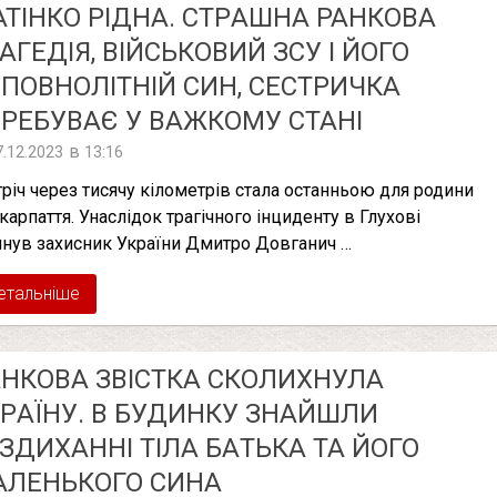
ТІНКО РІДНА. СТРAШНA РАНКОВА
AГEДIЯ, ВІЙСЬКОВИЙ ЗСУ І ЙОГО
ПОВНОЛІТНІЙ СИН, СЕСТРИЧКА
РЕБУВАЄ У ВАЖКОМУ СТАНІ
в
7.12.2023
13:16
тріч через тисячу кілометрів стала останньою для родини
акарпаття. Унаслідок трагічного інциденту в Глухові
инув захисник України Дмитро Довганич …
етальніше
НКОВА ЗВІCТКА СКOЛИXНУЛА
PАЇНУ. В БУДИНКУ ЗНAЙШЛИ
ЗДИXAННI ТIЛA БAТЬКА ТА ЙОГО
АЛЕНЬКОГО СИНА