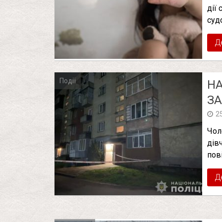
дії
суд
Д
Події
НА
ЗA
2
Чол
дів
пов
Д