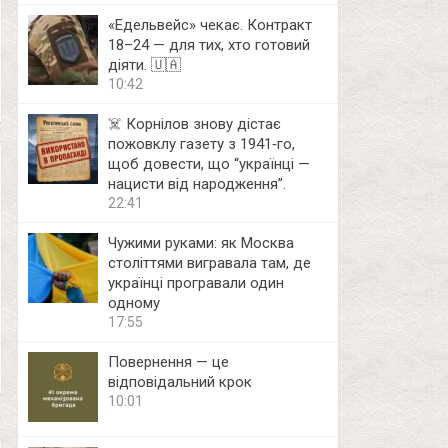
«Едельвейс» чекає. Контракт
18–24 — для тих, хто готовий
діяти. 🇺🇦
10:42
☠️ Корнілов знову дістає
пожовклу газету з 1941‑го,
щоб довести, що “українці —
нацисти від народження”.
22:41
Чужими руками: як Москва
століттями вигравала там, де
українці програвали один
одному
17:55
Повернення — це
відповідальний крок
10:01