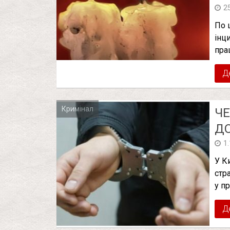
2
По 
інц
пра
Д
Кримінал
ЧЕ
ДО
1
У К
стр
у п
Д