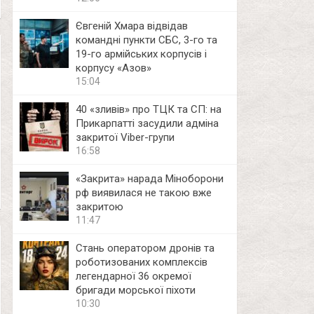
Євгеній Хмара відвідав
командні пункти СБС, 3-го та
19-го армійських корпусів і
корпусу «Азов»
15:04
40 «зливів» про ТЦК та СП: на
Прикарпатті засудили адміна
закритої Viber-групи
16:58
«Закрита» нарада Міноборони
рф виявилася не такою вже
закритою
11:47
Стань оператором дронів та
роботизованих комплексів
легендарної 36 окремої
бригади морської піхоти
10:30