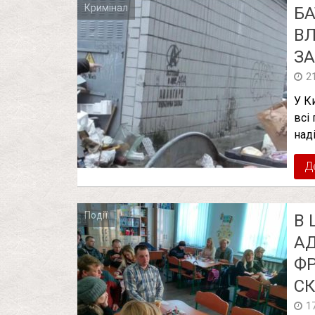
Кримінал
БА
ВЛ
ЗА
2
У К
всі
над
Д
Події
В 
АД
ФР
СК
1