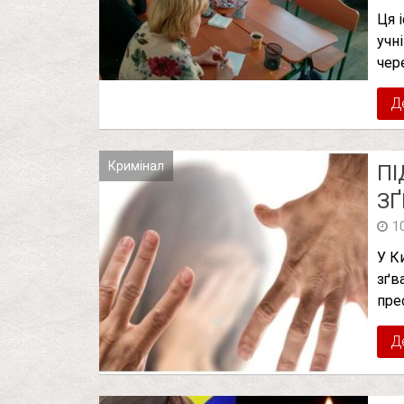
Ця і
учн
чер
Д
Кримінал
ПІ
ЗҐ
1
У К
зґв
пре
Д