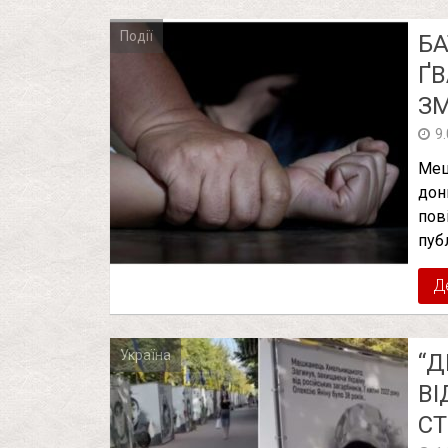
Події
БА
ҐВ
ЗМ
9
Меш
дон
пов
пуб
Д
Україна
“Д
ВІ
СТ