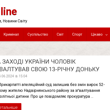
line
, Новини Світу
Кримінал
Суспільство
Світ
Спорт
Цікаво
 ЗАХОДІ УКРАЇНИ ЧОЛОВІК
ВAЛТУВAВ СВОЮ 13-РІЧНУ ДОНЬКУ
в
4.06.2024
15:04
Прикарпатті апеляційний суд залишив без змін вирок 52-
ному жителю Надвірнянського району за зґвалтування
олітньої дитини. Про це повідомляє прокуратура …
етальніше