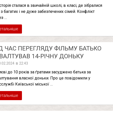
сторія сталася в звичайній школі, в класі, де зібралися
і з багатих і не дуже забезпечених сімей. Конфлікт
ез …
етальніше
Д ЧАС ПЕРЕГЛЯДУ ФІЛЬМУ БАТЬКО
ВAЛТУВAВ 14-РІЧНУ ДОНЬКУ
в
0.02.2024
22:43
иєві до 10 років за ґратами засуджено батька за
алтування власної доньки. Про це повідомили у
сслужбі Київської міської …
етальніше