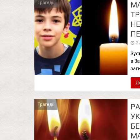
Трагедії
МА
ТР
НЕ
ПЕ
2
Зус
з З
заг
Д
Трагедії
РA
УК
БE
М