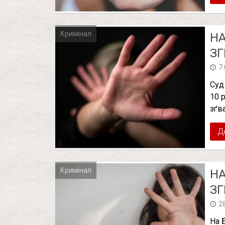
Кримінал
НА
ЗГ
7
Суд
10 
зґв
Д
Кримінал
НА
ЗГ
2
На 