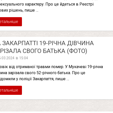
 сексуального характеру. Про це йдеться в Реєстрі
ових рішень, пише …
етальніше
 ЗАКАРПАТТІ 19-РІЧНА ДІВЧИНА
РIЗAЛA СВОГО БАТЬКА (ФОТО)
в
5.03.2024
15:04
овік від отриманої травми помер. У Мукачеві 19-річна
чина зарізала свого 52-річного батька. Про це
ідомили у поліції Закарпаття, пише …
етальніше