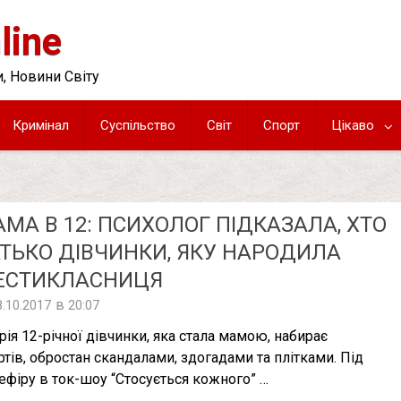
line
, Новини Світу
Кримінал
Суспільство
Світ
Спорт
Цікаво
МА В 12: ПСИХОЛОГ ПІДКАЗАЛА, ХТО
ТЬКО ДІВЧИНКИ, ЯКУ НАРOДИЛА
ЕСТИКЛАСНИЦЯ
в
8.10.2017
20:07
орія 12-річної дівчинки, яка стала мамою, набирає
ртів, обростан скандалами, здогадами та плітками. Під
 ефіру в ток-шоу “Стосується кожного” …