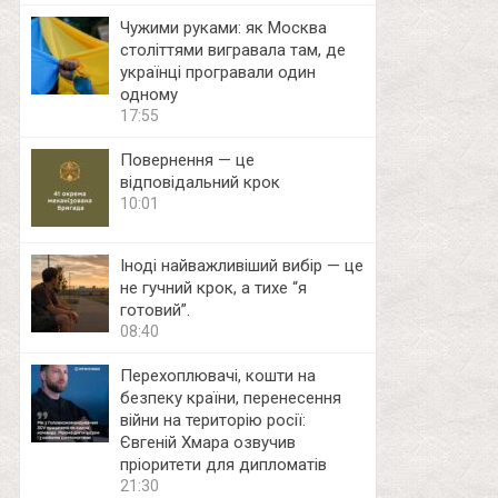
Чужими руками: як Москва
століттями вигравала там, де
українці програвали один
одному
17:55
Повернення — це
відповідальний крок
10:01
Іноді найважливіший вибір — це
не гучний крок, а тихе “я
готовий”.
08:40
Перехоплювачі, кошти на
безпеку країни, перенесення
війни на територію росії:
Євгеній Хмара озвучив
пріоритети для дипломатів
21:30