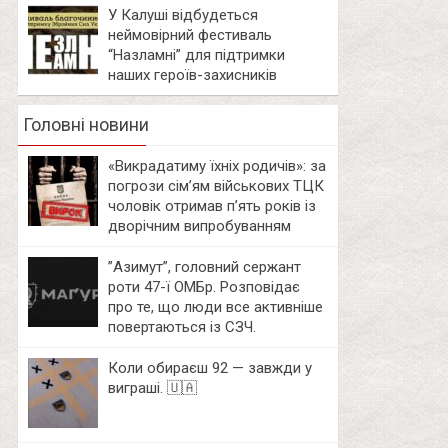
У Калуші відбудеться
неймовірний фестиваль
“Назламні” для підтримки
наших героїв-захисників
Головні новини
«Викрадатиму їхніх родичів»: за
погрози сім’ям військових ТЦК
чоловік отримав п’ять років із
дворічним випробуванням
⁨”Азимут”, головний сержант
роти 47-ї ОМБр. Розповідає
про те, що люди все активніше
повертаються із СЗЧ.
Коли обираєш 92 — завжди у
виграші. 🇺🇦