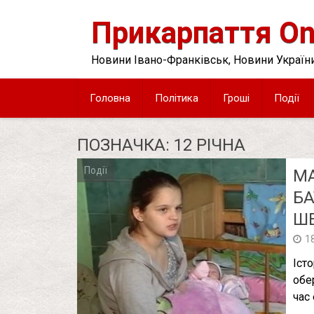
Skip
to
Прикарпаття On
content
Новини Івано-Франківськ, Новини України
Головна
Політика
Гроші
Події
ПОЗНАЧКА:
12 РІЧНА
Події
МА
БА
Ш
1
Іст
обе
час