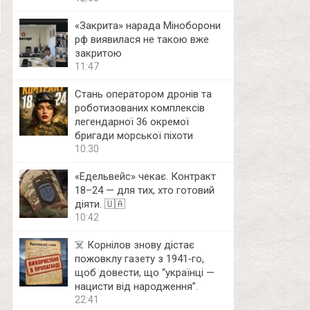
«Закрита» нарада Міноборони
рф виявилася не такою вже
закритою
11:47
Стань оператором дронів та
роботизованих комплексів
легендарної 36 окремої
бригади морської піхоти
10:30
«Едельвейс» чекає. Контракт
18–24 — для тих, хто готовий
діяти. 🇺🇦
10:42
☠️ Корнілов знову дістає
пожовклу газету з 1941‑го,
щоб довести, що “українці —
нацисти від народження”.
22:41