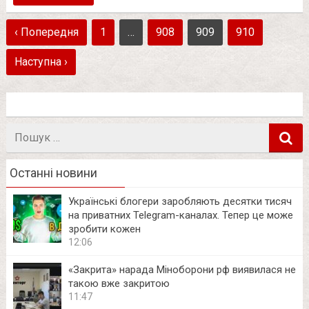
‹ Попередня
1
…
908
909
910
Наступна ›
Пошук
в
Останні новини
Українські блогери заробляють десятки тисяч
на приватних Telegram-каналах. Тепер це може
зробити кожен
12:06
«Закрита» нарада Міноборони рф виявилася не
такою вже закритою
11:47