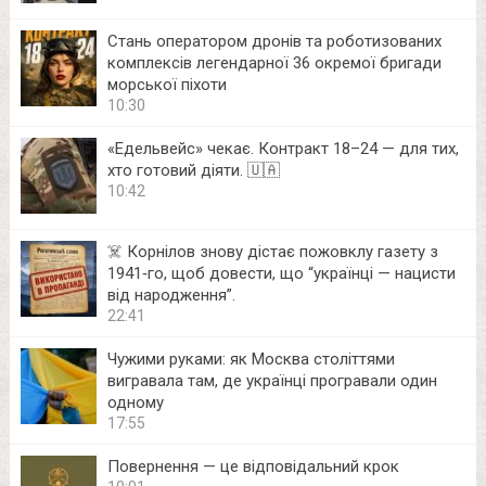
Стань оператором дронів та роботизованих
комплексів легендарної 36 окремої бригади
морської піхоти
10:30
«Едельвейс» чекає. Контракт 18–24 — для тих,
хто готовий діяти. 🇺🇦
10:42
☠️ Корнілов знову дістає пожовклу газету з
1941‑го, щоб довести, що “українці — нацисти
від народження”.
22:41
Чужими руками: як Москва століттями
вигравала там, де українці програвали один
одному
17:55
Повернення — це відповідальний крок