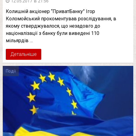
в
12.05.2017
21:56
Колишній акціонер “ПриватБанку” Ігор
Коломойський прокоментував розслідування, в
якому стверджувалося, що незадовго до
націоналізації з банку були виведені 110
мільярдів …
Детальніше
Події