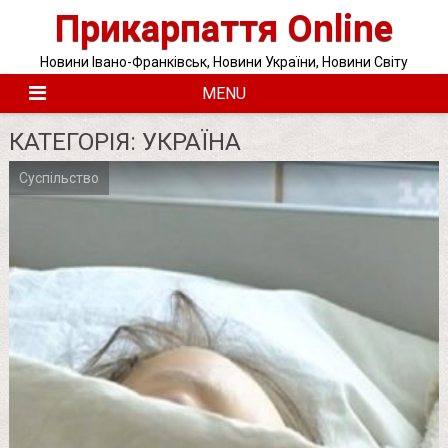
Skip
Прикарпаття Online
to
content
Новини Івано-Франківськ, Новини України, Новини Світу
MENU
КАТЕГОРІЯ:
УКРАЇНА
Суспільство
Posts
pagination