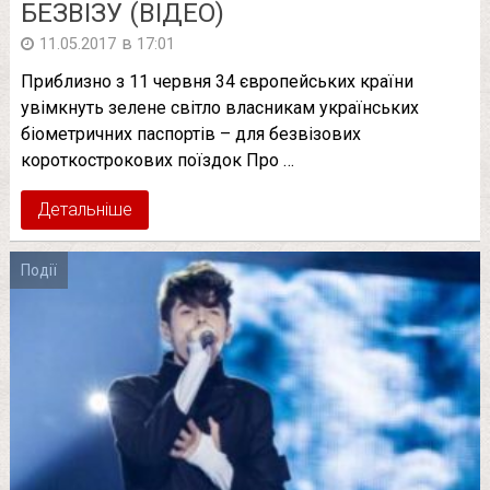
БЕЗВІЗУ (ВІДЕО)
в
11.05.2017
17:01
Приблизно з 11 червня 34 європейських країни
увімкнуть зелене світло власникам українських
біометричних паспортів – для безвізових
короткострокових поїздок Про …
Детальніше
Події