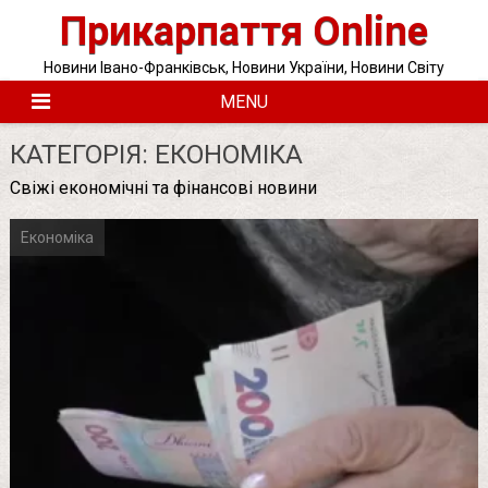
Skip
Прикарпаття Online
to
content
Новини Івано-Франківськ, Новини України, Новини Світу
MENU
КАТЕГОРІЯ:
ЕКОНОМІКА
Свіжі економічні та фінансові новини
Економіка
Posts
pagination