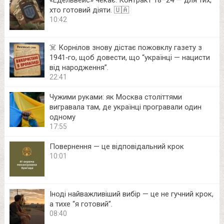
хто готовий діяти. 🇺🇦
10:42
☠️ Корнілов знову дістає пожовклу газету з
1941‑го, щоб довести, що “українці — нацисти
від народження”.
22:41
Чужими руками: як Москва століттями
вигравала там, де українці програвали один
одному
17:55
Повернення — це відповідальний крок
10:01
Іноді найважливіший вибір — це не гучний крок,
а тихе “я готовий”.
08:40