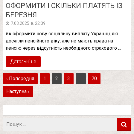
ОФОРМИТИ І СКІЛЬКИ ПЛАТЯТЬ ІЗ
БЕРЕЗНЯ
в
7.03.2025
22:39
Як оформити нову соціальну виплату Українці, які
досягли пенсійного віку, але не мають права на
пенсію через відсутність необхідного страхового …
Детальніше
‹ Попередня
1
2
3
…
70
Наступна ›
Пошук
в