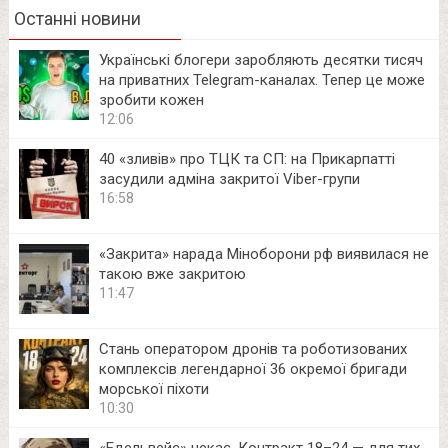
Останні новини
Українські блогери заробляють десятки тисяч
на приватних Telegram-каналах. Тепер це може
зробити кожен
12:06
40 «зливів» про ТЦК та СП: на Прикарпатті
засудили адміна закритої Viber-групи
16:58
«Закрита» нарада Міноборони рф виявилася не
такою вже закритою
11:47
Стань оператором дронів та роботизованих
комплексів легендарної 36 окремої бригади
морської піхоти
10:30
«Едельвейс» чекає. Контракт 18–24 — для тих,