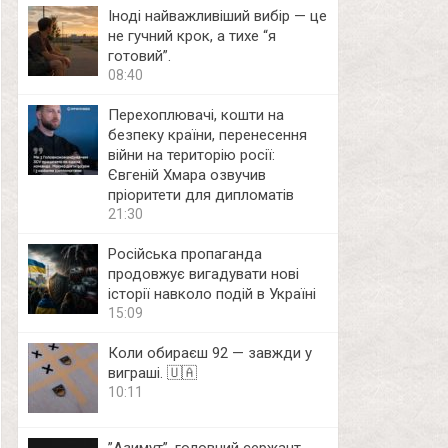
Іноді найважливіший вибір — це
не гучний крок, а тихе “я
готовий”.
08:40
Перехоплювачі, кошти на
безпеку країни, перенесення
війни на територію росії:
Євгеній Хмара озвучив
пріоритети для дипломатів
21:30
Російська пропаганда
продовжує вигадувати нові
історії навколо подій в Україні
15:09
Коли обираєш 92 — завжди у
виграші. 🇺🇦
10:11