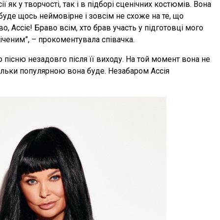
ї як у творчості, так і в підборі сценічних костюмів. Вона
буде щось неймовірне і зовсім не схоже на те, що
во, Ассіє! Браво всім, хто брав участь у підготовці мого
міченим”, – прокоментувала співачка.
 пісню незадовго після її виходу. На той момент вона не
аскільки популярною вона буде. Незабаром Ассія