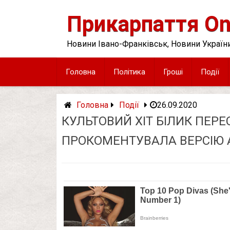
Skip
to
Прикарпаття On
content
Новини Івано-Франківськ, Новини України
Головна
Політика
Гроші
Події
Головна
Події
26.09.2020
КУЛЬТОВИЙ ХІТ БІЛИК ПЕРЕС
ПРОКОМЕНТУВАЛА ВЕРСІЮ А