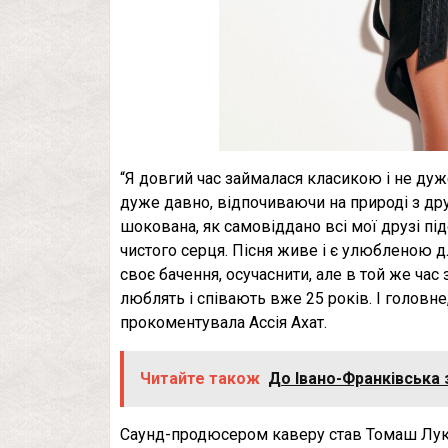
“Я довгий час займалася класикою і не дуж
дуже давно, відпочиваючи на природі з дру
шокована, як самовіддано всі мої друзі підс
чистого серця. Пісня живе і є улюбленою дл
своє бачення, осучаснити, але в той же час
люблять і співають вже 25 років. І головне
прокоментувала Ассія Ахат.
Читайте також
До Івано-Франківська з
Саунд-продюсером каверу став Томаш Лука