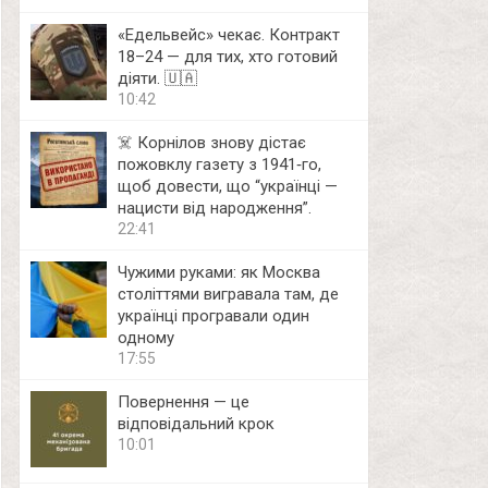
«Едельвейс» чекає. Контракт
18–24 — для тих, хто готовий
діяти. 🇺🇦
10:42
☠️ Корнілов знову дістає
пожовклу газету з 1941‑го,
щоб довести, що “українці —
нацисти від народження”.
22:41
Чужими руками: як Москва
століттями вигравала там, де
українці програвали один
одному
17:55
Повернення — це
відповідальний крок
10:01