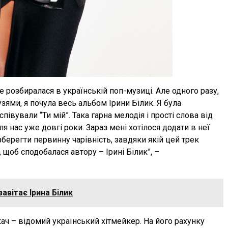
е розбиралася в українській поп-музиці. Але одного разу,
зями, я почула весь альбом Ірини Білик. Я була
півували “Ти мiй”. Така гарна мелодія і прості слова від
я нас уже довгі роки. Зараз мені хотілося додати в неї
 зберегти первинну чарівність, завдяки якій цей трек
, щоб сподобалася автору – Ірині Білик”, –
авітає Ірина Білик
ч – відомий український хітмейкер. На його рахунку