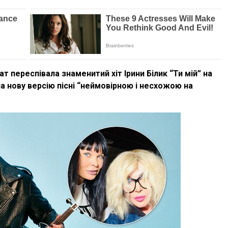
ат переспівала знаменитий хіт Ірини Білик “Ти мій” на
ла нову версію пісні “неймовірною і несхожою на