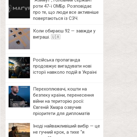
⁨”Азимут”, головний сержант
роти 47-ї ОМБр. Розповідає
про те, що люди все активніше
повертаються із СЗЧ.
Коли обираєш 92 — завжди у
виграші. 🇺🇦
Російська пропаганда
продовжує вигадувати нові
історії навколо подій в Україні
Перехоплювачі, кошти на
безпеку країни, перенесення
війни на територію росії:
Євгеній Хмара озвучив
пріоритети для дипломатів
Іноді найважливіший вибір — це
не гучний крок, а тихе “я