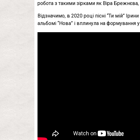
робота з такими зірками як Віра Брежнєва,
Відзначимо, в 2020 році пісні “Ти мій” Іри
альбомі “Нова” і вплинула на формування у