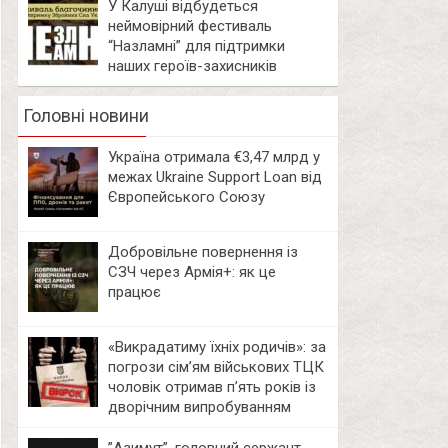
У Калуші відбудеться
неймовірний фестиваль
“Назламні” для підтримки
наших героїв-захисників
Головні новини
Україна отримала €3,47 млрд у
межах Ukraine Support Loan від
Європейського Союзу
Добровільне повернення із
СЗЧ через Армія+: як це
працює
«Викрадатиму їхніх родичів»: за
погрози сім’ям військових ТЦК
чоловік отримав п’ять років із
дворічним випробуванням