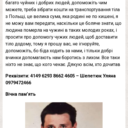
багато чуйних і добрих людей, допоможіть чим
можете, треба зібрати кошти на транспортування тіла
з Польщі, це велика сума, яка родині не по кишені, я
не можу вам передати, наскільки це боляче знати, що
людина померла на чужині в таких молодих роках, і
просити про допомогу чужих людей, щоб доставити
тіло додому, тому я прошу вас, не ігноруйте,
допоможіть, бо біда ходить за нами, і тільки добрі
вчинки допомагають нам боротись з лихом. Все таки
ніхто не знає, що кого чекає. Дякую всім, хто дочитав
Реквізити: 4149 6293 8662 4605 – Шепетюк Уляна
0979472466
Вічна пам’ять