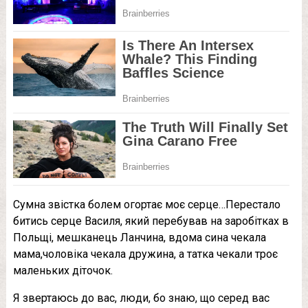
Сумна звістка болем огортає моє серце…Перестало
битись серце Василя, який перебував на заробітках в
Польщі, мешканець Ланчина, вдома сина чекала
мама,чоловіка чекала дружина, а татка чекали троє
маленьких діточок.
Я звертаюсь до вас, люди, бо знаю, що серед вас