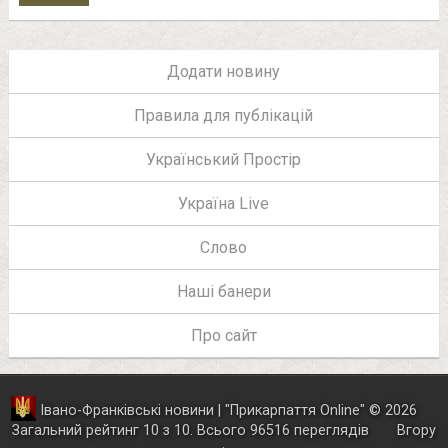
Додати новину
Правила для публікацій
Український Простір
Україна Live
Слово
Наші банери
Про сайт
Івано-Франківські новини | "
Прикарпаття Online
"
© 2026
Загальний рейтинг
10
з
10
.
Всього
96516
переглядів
Вгору