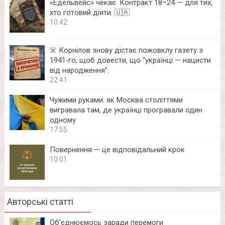
«Едельвейс» чекає. Контракт 18–24 — для тих,
хто готовий діяти. 🇺🇦
10:42
☠️ Корнілов знову дістає пожовклу газету з
1941‑го, щоб довести, що “українці — нацисти
від народження”.
22:41
Чужими руками: як Москва століттями
вигравала там, де українці програвали один
одному
17:55
Повернення — це відповідальний крок
10:01
Авторські статті
Об‘єднюємось заради перемоги