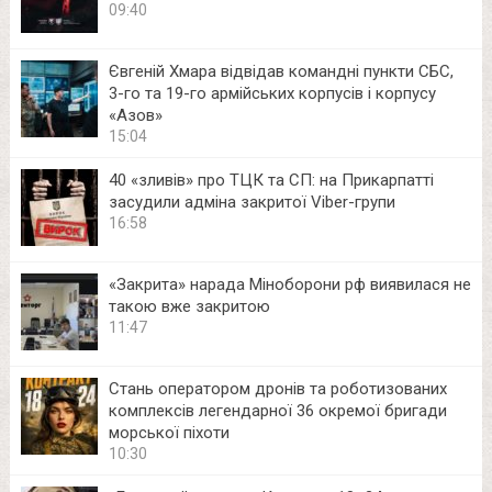
09:40
Євгеній Хмара відвідав командні пункти СБС,
3-го та 19-го армійських корпусів і корпусу
«Азов»
15:04
40 «зливів» про ТЦК та СП: на Прикарпатті
засудили адміна закритої Viber-групи
16:58
«Закрита» нарада Міноборони рф виявилася не
такою вже закритою
11:47
Стань оператором дронів та роботизованих
комплексів легендарної 36 окремої бригади
морської піхоти
10:30