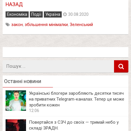
НАЗАД
Економіка
Події
Україна
30.08.2020
закон
,
збільшення мінімалки
,
Зеленський
Пошук
в
Останні новини
Українські блогери заробляють десятки тисяч
на приватних Telegram-каналах. Тепер це може
зробити кожен
12:06
Повертайся з СЗЧ до своїх — тримай небо у
складі ЗРАДН.