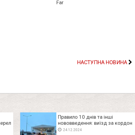
НАСТУПНА НОВИНА
Пpавило 10 днiв та інші
жерел
новoвведення: виїзд за коpдон
и
для укpаїнців змiнять
24.12.2024