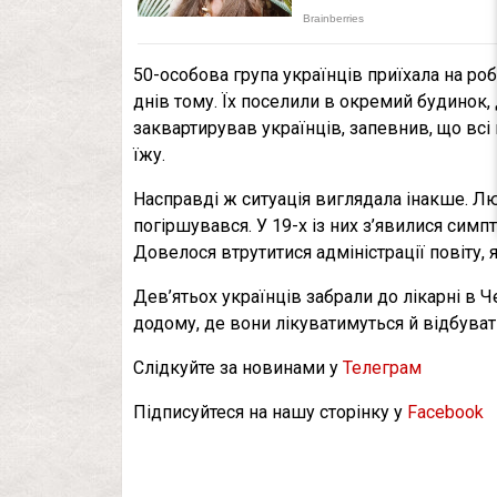
50-особова група українців приїхала на ро
днів тому. Їх поселили в окремий будинок, 
заквартирував українців, запевнив, що вс
їжу.
Насправді ж ситуація виглядала інакше. Лю
погіршувався. У 19-х із них з’явилися симп
Довелося втрутитися адміністрації повіту, 
Дев’ятьох українців забрали до лікарні в Ч
додому, де вони лікуватимуться й відбува
Слідкуйте за новинами у
Телеграм
Підписуйтеся на нашу сторінку у
Facebook