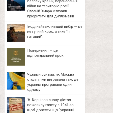
безпеку країни, перенесення
війни на територію росії:
Євгеній Хмара озвучив
пріоритети для дипломатів
Іноді найважливіший вибір — це
не гучний крок, а тихе “я
готовий”.
Повернення — це
відповідальний крок
Чужими руками: як Москва
століттями вигравала там, де
українці програвали один
одному
☠️ Корнілов знову дістає
пожовклу газету з 1941‑го,
щоб довести, що “українці —