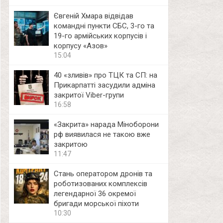
Євгеній Хмара відвідав
командні пункти СБС, 3-го та
19-го армійських корпусів і
корпусу «Азов»
15:04
40 «зливів» про ТЦК та СП: на
Прикарпатті засудили адміна
закритої Viber-групи
16:58
«Закрита» нарада Міноборони
рф виявилася не такою вже
закритою
11:47
Стань оператором дронів та
роботизованих комплексів
легендарної 36 окремої
бригади морської піхоти
10:30