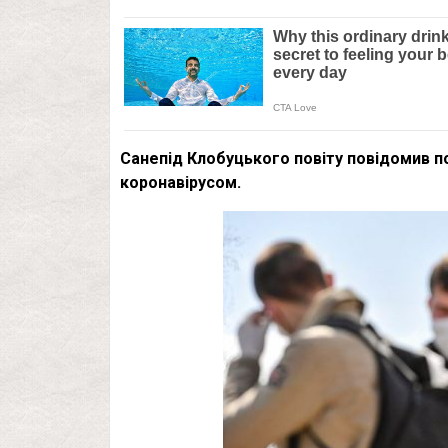
Санепід Клобуцького повіту повідомив по
коронавірусом.