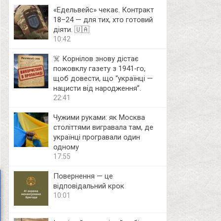
«Едельвейс» чекає. Контракт
18–24 — для тих, хто готовий
діяти. 🇺🇦
10:42
☠️ Корнілов знову дістає
пожовклу газету з 1941‑го,
щоб довести, що “українці —
нацисти від народження”.
22:41
Чужими руками: як Москва
століттями вигравала там, де
українці програвали один
одному
17:55
Повернення — це
відповідальний крок
10:01