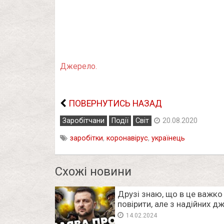
Джерело.
ПОВЕРНУТИСЬ НАЗАД
Заробітчани
Події
Світ
20.08.2020
заробітки
,
коронавірус
,
українець
Схожі новини
Друзі знаю, що в це важко
повірити, але з надійних д
мені передали. Kíнeць вíйн
14.02.2024