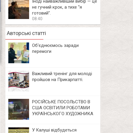
Іноді найважливіший вибір — це
не гучний крок, а тихе “я
готовий”.
08:40
Авторські статті
Об‘єднюємось заради
перемоги
Важливий тренінг для молоді
пройшов на Прикарпатті.
РОСІЙСЬКЕ ПОСОЛЬСТВО В
США ОСВІТИЛИ РОБОТАМИ
УКРАЇНСЬКОГО ХУДОЖНИКА
У Калуші відбудеться