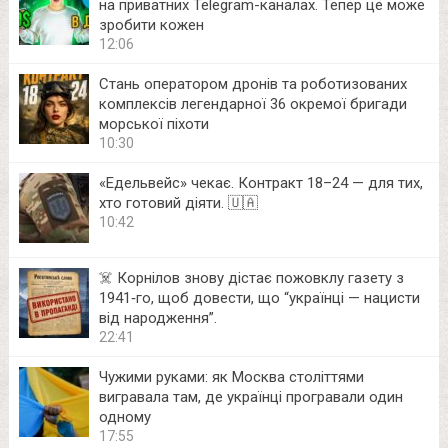
на приватних Telegram-каналах. Тепер це може
зробити кожен
12:06
Стань оператором дронів та роботизованих
комплексів легендарної 36 окремої бригади
морської піхоти
10:30
«Едельвейс» чекає. Контракт 18–24 — для тих,
хто готовий діяти. 🇺🇦
10:42
☠️ Корнілов знову дістає пожовклу газету з
1941‑го, щоб довести, що “українці — нацисти
від народження”.
22:41
Чужими руками: як Москва століттями
вигравала там, де українці програвали один
одному
17:55