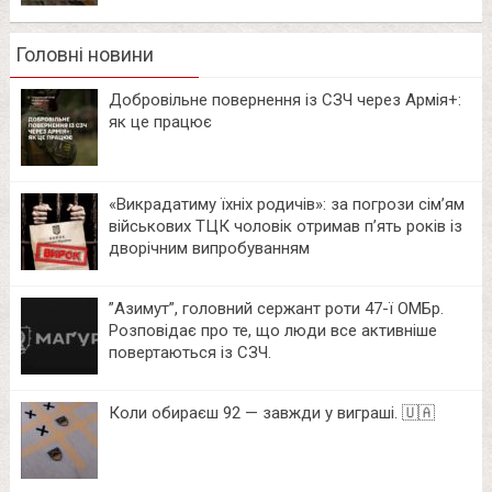
Головні новини
Добровільне повернення із СЗЧ через Армія+:
як це працює
«Викрадатиму їхніх родичів»: за погрози сім’ям
військових ТЦК чоловік отримав п’ять років із
дворічним випробуванням
⁨”Азимут”, головний сержант роти 47-ї ОМБр.
Розповідає про те, що люди все активніше
повертаються із СЗЧ.
Коли обираєш 92 — завжди у виграші. 🇺🇦