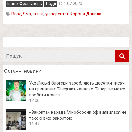
Івано-Франківськ
Події
1.07.2020
Влад Яма
,
танці
,
університет Короля Данила
Пошук
в
Останні новини
Українські блогери заробляють десятки тисяч
на приватних Telegram-каналах. Тепер це може
зробити кожен
12:06
«Закрита» нарада Міноборони рф виявилася не
такою вже закритою
11:47