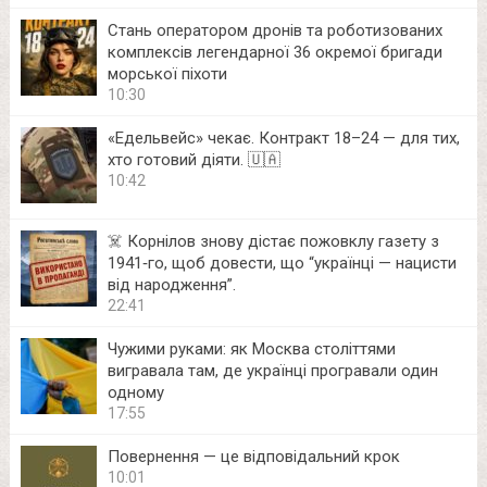
Стань оператором дронів та роботизованих
комплексів легендарної 36 окремої бригади
морської піхоти
10:30
«Едельвейс» чекає. Контракт 18–24 — для тих,
хто готовий діяти. 🇺🇦
10:42
☠️ Корнілов знову дістає пожовклу газету з
1941‑го, щоб довести, що “українці — нацисти
від народження”.
22:41
Чужими руками: як Москва століттями
вигравала там, де українці програвали один
одному
17:55
Повернення — це відповідальний крок
10:01