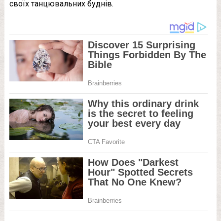
своїх танцювальних буднів.