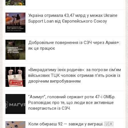
Україна отримала €3,47 млрд у межах Ukraine
Support Loan від Європейського Союзу
Добровільне повернення із СЗЧ через Армія+:
як це працює
«Викрадатиму їхніх родичів»: за погрози сім’ям
військових ТЦК чоловік отримав п’ять років із
дворічним випробуванням
⁨”Азимут”, головний сержант роти 47-ї ОМБр.
Розповідає про те, що люди все активніше
повертаються із СЗЧ.
Коли обираєш 92 — завжди у виграші. 🇺🇦