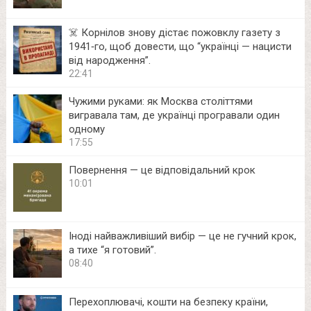
☠️ Корнілов знову дістає пожовклу газету з
1941‑го, щоб довести, що “українці — нацисти
від народження”.
22:41
Чужими руками: як Москва століттями
вигравала там, де українці програвали один
одному
17:55
Повернення — це відповідальний крок
10:01
Іноді найважливіший вибір — це не гучний крок,
а тихе “я готовий”.
08:40
Перехоплювачі, кошти на безпеку країни,