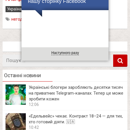
нашу сторінку Facebook
Україна
24.06.2020
негода
,
повінь
,
Тернопільщина
Наступного разу
Пошук
в
Останні новини
Українські блогери заробляють десятки тисяч
на приватних Telegram-каналах. Тепер це може
зробити кожен
12:06
«Едельвейс» чекає. Контракт 18–24 — для тих,
хто готовий діяти. 🇺🇦
10:42