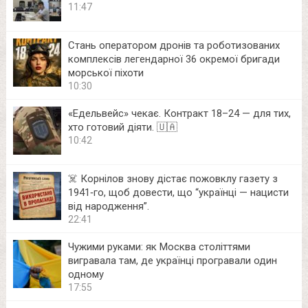
11:47
Стань оператором дронів та роботизованих
комплексів легендарної 36 окремої бригади
морської піхоти
10:30
«Едельвейс» чекає. Контракт 18–24 — для тих,
хто готовий діяти. 🇺🇦
10:42
☠️ Корнілов знову дістає пожовклу газету з
1941‑го, щоб довести, що “українці — нацисти
від народження”.
22:41
Чужими руками: як Москва століттями
вигравала там, де українці програвали один
одному
17:55