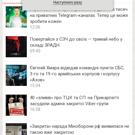
Наступного разу
Українські блогери заробляють десятки тисяч
на приватних Telegram-каналах. Тепер це може
зробити кожен
12:06
Повертайся з СЗЧ до своїх — тримай небо у
складі ЗРАДН.
09:40
Євгеній Хмара відвідав командні пункти СБС,
3-го та 19-го армійських корпусів і корпусу
«Азов»
15:04
40 «зливів» про ТЦК та СП: на Прикарпатті
засудили адміна закритої Viber-групи
16:58
«Закрита» нарада Міноборони рф виявилася не
такою вже закритою