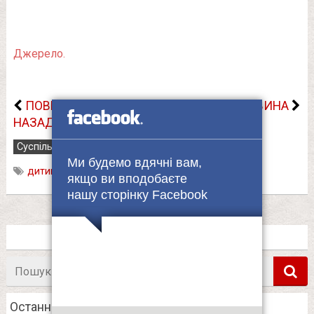
Джерело.
ПОВЕРНУТИСЬ
НАСТУПНА НОВИНА
НАЗАД
Суспільство
Трагедії
Україна
20.06.2020
Ми будемо вдячні вам,
дитина
,
загибель
,
Рівненщина
якщо ви вподобаєте
нашу сторінку Facebook
Пошук
в
Останні новини