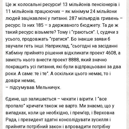
Це ж колосальні ресурси! 13 мільйонів пенсіонерів і
11 мільйонів працюючих – як мінімум 24 мільйони
людей зацікавлені у питанні. 287 мільярдів гривень –
ресурс. Із них 185 – з державного бюджету. Та де ж
такий ресурс візьмете? Тому і “граються”. І, судячи з
усього, продовжать “гратися”. Бо інакше заяви б
звучали геть інші. Наприклад, “сьогодні на засіданні
Кабміну прийнято рішення відкликати проект 4608, а
замість нього внести проект 8888, який значно
покращить усі питання, які були відпрацьовані за два
роки. А саме: те і те”. А оскільки цього немає, то і
довіри немає,
– підсумував Мельничук.
Єдине, що залишається – чекати і вірити. І “все
пропало” кричати також не варто. Ми знаємо, що у
випадках, коли це необхідно, і прем’єр, і Верховна
Рада, і президент здатні консолідувати зусилля і
прийняти потрібний закон і впровадити потрібну