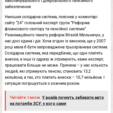
накопичувального і добровільного пенсійного
забезпечення.
Нинішня солідарна система, пояснив у коментарі
сайту “24” головний експерт групи “Реформа
фінансового сектору та пенсійної системи”
Реанімаційного пакету реформ Віталій Мельничук, у
нас досі єдина і діє. Хоча згідно із законом, ще у 2007
році мала б бути запроваджена трьохрівнева система.
Солідарна система, яка передбачає, що одні платять
внески, а інші їх одразу ж отримують, каже експерт,
працювати більше не може. Причина – у нас кількість
людей, які отримують пенсію, становить 13,2
мільйона, а тих, хто платить внески – 10,7 мільйона. І
ситуація погіршується з кожним роком.
Читайте також
У водіїв почнуть забирати авто
на потреби ЗСУ: у кого саме