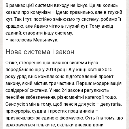
В рамках цієї системи виходу не існує. Це як колись
казали про комунізм – ідемо правильно, але в глухий
кут. Так і тут: постійно змінюємо ту систему, робимо її
кращою, але йдемо чітко в глухий кут. Тому вихід
єдиний: створити іншу систему,
– наголосив Мельничук.
Нова система і закон
Отже, створення цієї інакшої системи було
передбачено ще у 2014 році. А у кінці квітня 2015
року уряд вніс комплексно підготовлений проект
закону, який містив три частини. Перша: модернізація
солідарної системи. У нас 24 закони регулюють
пенсійне забезпечення, різноманітні категорії тощо.
Сенс усіх змін в тому, щоб пенсія для усіх – депутатів,
прокурорів, суддів і простих працівників –
призначалася за єдиною формулою. Суть її в тому, що
враховується тільки те, скільки внесків вони