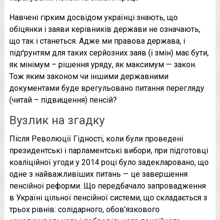
Навчені гірким досвідом українці знають, що
обіцянки і заяви керівників держави не означають,
що так і станеться. Адже ми правова держава, і
підґрунтям для таких серйозних заяв (і змін) має бути,
як мінімум – рішення уряду, як максимум — закон.
Тож яким законом чи іншими державними
документами буде врегульовано питання перегляду
(читай – підвищення) пенсій?
Вузлик на згадку
Після Революції Гідності, коли були проведені
президентські і парламентські вибори, при підготовці
коаліційної угоди у 2014 році було задекларовано, що
одне з найважливіших питань — це завершення
пенсійної реформи. Що передбачало запровадження
в Україні цільної пенсійної системи, що складається з
трьох рівнів: солідарного, обов’язкового