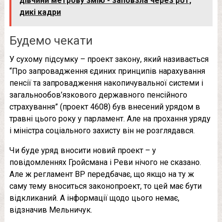
дівчини метрову змію - заповзла через рот,
дикі кадри
Будемо чекати
У сухому підсумку – проект закону, який називається
“Про запровадження єдиних принципів нарахування
пенсії та запровадження накопичувальної системи і
загальнообов’язкового державного пенсійного
страхування” (проект 4608) був внесений урядом в
травні цього року у парламент. Але на прохання уряду
і міністра соціального захисту він не розглядався.
Чи буде уряд вносити новий проект – у
повідомленнях Гройсмана і Реви нічого не сказано.
Але ж регламент ВР передбачає, що якщо на ту ж
саму тему вноситься законопроект, то цей має бути
відкликаний. А інформації щодо цього немає,
відзначив Мельничук.