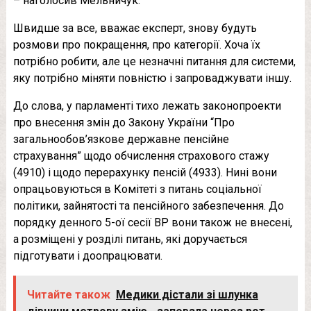
– наголосив Мельничук.
Швидше за все, вважає експерт, знову будуть
розмови про покращення, про категорії. Хоча їх
потрібно робити, але це незначні питання для системи,
яку потрібно міняти повністю і запроваджувати іншу.
До слова, у парламенті тихо лежать законопроекти
про внесення змін до Закону України “Про
загальнообов’язкове державне пенсійне
страхування” щодо обчислення страхового стажу
(4910) і щодо перерахунку пенсій (4933). Нині вони
опрацьовуються в Комітеті з питань соціальної
політики, зайнятості та пенсійного забезпечення. До
порядку денного 5-ої сесії ВР вони також не внесені,
а розміщені у розділі питань, які доручається
підготувати і доопрацювати.
Читайте також
Медики дістали зі шлунка