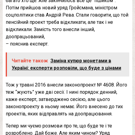
багато хто ще. Але закінчилось все це “пшиком”.
Потім прийшов новий уряд Гройсмана, міністром
соцполітики став Андрій Рева. Стали говорити, що той
пенсійний проект треба відкликати, але так і не
відкликали. Замість того внесли інший,
доопрацьований,
– пояснив експерт.
Читайте також
Заміна купюр монетами в
Україні: експерти розповіли, що буде з цінами
Тож у травні 2016 внесли законопроект № 4608. Його
теж “жують” уже дві сесії. І нині порядок денний,
каже експерт, затверджено сесією, але цього
законопроекту в ньому немає. Його внесено до тих
проектів, яких відправлять на доопрацювання.
Тепер ми чуємо розмови про те, що буде те і те
розроблено. Дай боже. Але яким чином? Уряд