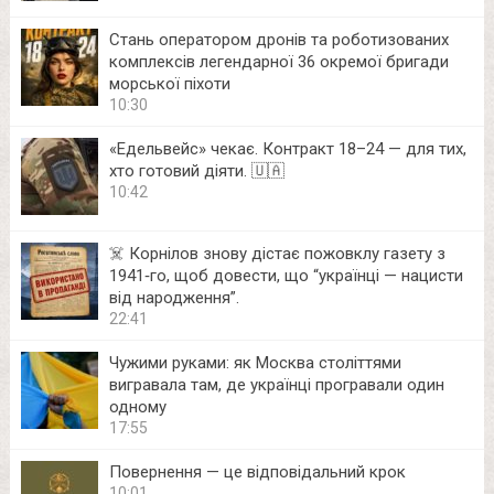
Стань оператором дронів та роботизованих
комплексів легендарної 36 окремої бригади
морської піхоти
10:30
«Едельвейс» чекає. Контракт 18–24 — для тих,
хто готовий діяти. 🇺🇦
10:42
☠️ Корнілов знову дістає пожовклу газету з
1941‑го, щоб довести, що “українці — нацисти
від народження”.
22:41
Чужими руками: як Москва століттями
вигравала там, де українці програвали один
одному
17:55
Повернення — це відповідальний крок
10:01