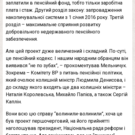
заплатили в пенсійний фонд, тобто тільки заробітна
плата і стаж. Другий розділ закону: запровадження
накопичувальної системи з 1 січня 2016 року. Третій
розділ – максимальне сприяння розвитку
добровільного недержавного пенсійного
забезпечення.
Але цей проект дуже величезний і складний. По-суті,
це пенсійний кодекс. І нашим народним обранцям він
виявився “не по зубах”, – прокоментував Мельничук.
Зокрема – Комітету ВР з питань пенсійної політики,
який очолює колишній міністр Людмила Денисова, і
до складу якого входять ще два колишніх міністри –
Наталія Королевська, Михайло Папієв, а також Сергій
Каплін.
Вони всю цю справу “волинили-волинили”, хоча це
був проект першочерговий, на його прийнятті
наголошував президент, Національна рада реформ і