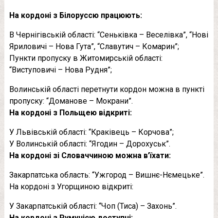
На кордоні з Білоруссю працюють:
В Чернігівській області: “Сеньківка – Веселівка”, “Нові
Яриловичі – Нова Гута”, “Славутич – Комарин”;
Пункти пропуску в Житомирській області:
“Виступовичі – Нова Рудня”;
Волинській області перетнути кордон можна в пункті
пропуску: “Доманове – Мокрани”.
На кордоні з Польщею відкриті:
У Львівській області: “Краківець – Корчова”;
У Волинській області: “Ягодин – Дорохуськ”.
На кордоні зі Словаччиною можна в’їхати:
Закарпатська область: “Ужгород – Вишнє-Нємецьке”.
На кордоні з Угорщиною відкриті:
У Закарпатській області: “Чоп (Тиса) – Захонь”.
На кордоні з Румунією доступні: