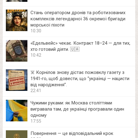
Стань оператором дронів та роботизованих
комплексів легендарної 36 окремої бригади
морської піхоти
10:30
«Едельвейс» чекає. Контракт 18–24 — для тих,
хто готовий діяти. 🇺🇦
10:42
☠️ Корнілов знову дістає пожовклу газету з
1941‑го, щоб довести, що “українці — нацисти
від народження”.
22:41
Чужими руками: як Москва століттями
вигравала там, де українці програвали один
одному
17:55
Повернення — це відповідальний крок