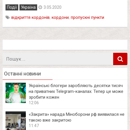
Події
Україна
3.05.2020
відкриття кордонів
,
кордони
,
пропускні пункти
Пошук
в
Останні новини
Українські блогери заробляють десятки тисяч
на приватних Telegram-каналах. Тепер це може
зробити кожен
12:06
«Закрита» нарада Міноборони рф виявилася не
такою вже закритою
11:47