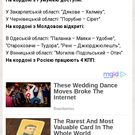
У Закарпатській області: “Дякове – Халмеу”;
У Чернівецькій області: “Порубне – Сірет”.
На кордоні з Молдовою відкриті:
В Одеській області: “Паланка – Маяки – Удобне”,
“Старокозаче – Тудора”, “Рені – Джюрджюлешть”;
У Вінницькій області: “Могилів-Подільський – Отач”.
На кордоні з Росією працюють 4 КПП: