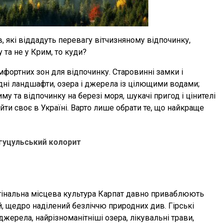
, які віддадуть перевагу вітчизняному відпочинку,
 та не у Крим, то куди?
омфортних зон для відпочинку. Старовинні замки і
дні ландшафти, озера і джерела із цілющими водами;
риму та відпочинку на березі моря, шукачі пригод і цінителі
ти своє в Україні. Варто лише обрати те, що найкраще
і гуцульський колорит
гінальна місцева культура Карпат давно приваблюють
ай, щедро наділений безліччю природних див. Гірські
джерела, найрізноманітніші озера, лікувальні трави,