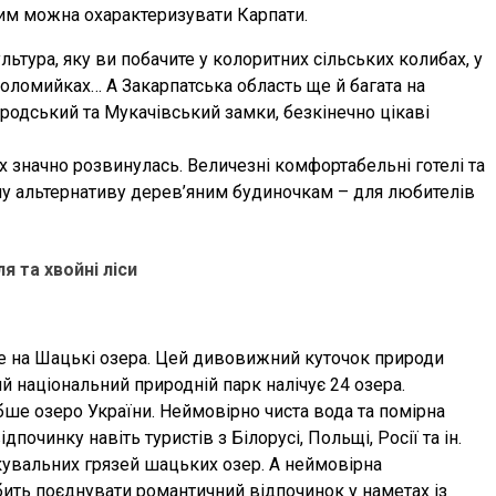
 чим можна охарактеризувати Карпати.
ьтура, яку ви побачите у колоритних сільських колибах, у
коломийках… А Закарпатська область ще й багата на
ородський та Мукачівський замки, безкінечно цікаві
ах значно розвинулась. Величезні комфортабельні готелі та
дну альтернативу дерев’яним будиночкам – для любителів
я та хвойні ліси
ьте на Шацькі озера. Цей дивовижний куточок природи
й національний природній парк налічує 24 озера.
бше озеро України. Неймовірно чиста вода та помірна
очинку навіть туристів з Білорусі, Польщі, Росії та ін.
лікувальних грязей шацьких озер. А неймовірна
бить поєднувати романтичний відпочинок у наметах із