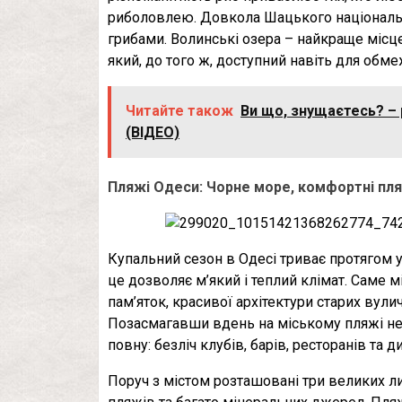
риболовлею. Довкола Шацького національно
грибами. Волинські озера – найкраще місце 
який, до того ж, доступний навіть для об
Читайте також
Ви що, знущаєтесь? – 
(ВІДЕО)
Пляжі Одеси: Чорне море, комфортні пляж
Купальний сезон в Одесі триває протягом 
це дозволяє м’який і теплий клімат. Саме м
пам’яток, красивої архітектури старих вул
Позасмагавши вдень на міському пляжі не д
повну: безліч клубів, барів, ресторанів та д
Поруч з містом розташовані три великих л