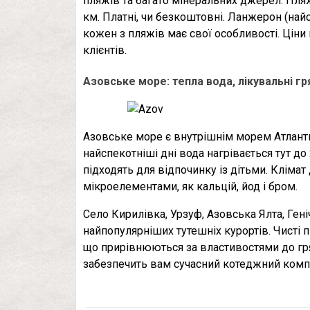
пляжів та багато мінеральних джерел. Пляж
км. Платні, чи безкоштовні. Ланжерон (найс
кожен з пляжів має свої особливості. Ціни 
клієнтів.
Азовське море: тепла вода, лікувальні гря
Азовське море є внутрішнім морем Атлантич
найспекотніші дні вода нагрівається тут до
підходять для відпочинку із дітьми. Кліма
мікроелементами, як кальцій, йод і бром.
Село Кирилівка, Урзуф, Азовська Ялта, Гені
найпопулярніших тутешніх курортів. Чисті пі
що прирівнюються за властивостями до гр
забезпечить вам сучасний котеджний комп