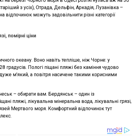
і на березі Чорного моря в Одесі розтягнулись аж на 30
таріший з усіх), Отрада, Дельфін, Аркадія, Лузанівка –
на відпочинок можуть задовільнити різні категорії
зі, помірні ціни
ного океану. Воно навіть тепліше, ніж Чорне: у
 28 градусів. Пологі піщані пляжі без каміння чудово
т дуже м’який, а повітря насичене такими корисними
чеськ – обирати вам. Бердянськ – один із
щані пляжі, лікувальна мінеральна вода, лікувальні грязі,
язей Мертвого моря. Комфортний відпочинок тут
лекс.