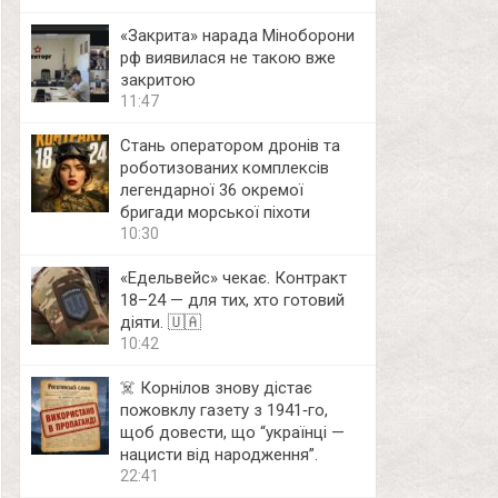
«Закрита» нарада Міноборони
рф виявилася не такою вже
закритою
11:47
Стань оператором дронів та
роботизованих комплексів
легендарної 36 окремої
бригади морської піхоти
10:30
«Едельвейс» чекає. Контракт
18–24 — для тих, хто готовий
діяти. 🇺🇦
10:42
☠️ Корнілов знову дістає
пожовклу газету з 1941‑го,
щоб довести, що “українці —
нацисти від народження”.
22:41