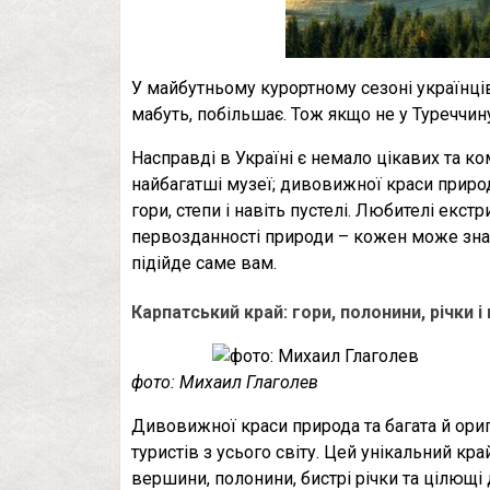
У майбутньому курортному сезоні українців
мабуть, побільшає. Тож якщо не у Туреччину
Насправді в Україні є немало цікавих та к
найбагатші музеї; дивовижної краси приро
гори, степи і навіть пустелі. Любителі екст
первозданності природи – кожен може знай
підійде саме вам.
Карпатський край: гори, полонини, річки 
фото: Михаил Глаголев
Дивовижної краси природа та багата й ори
туристів з усього світу. Цей унікальний кр
вершини, полонини, бистрі річки та цілющі 