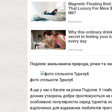
Поділля: мальовнича природа, річки та з
фото спільноти Турклуб
А ще у нас є багате на річки Поділля. У гли
донних утворень добре простежуються на сх
особливою популярністю серед туристів к
відпочинок для відважних любителів приго