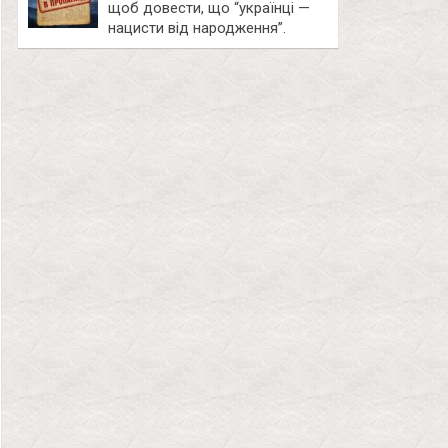
щоб довести, що “українці —
нацисти від народження”.