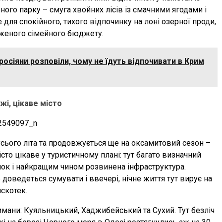
го парку – смуга хвойних лісів із смачними ягодами і
для спокійного, тихого відпочинку на лоні озерної проди,
меженого сімейного бюджету.
росіяни розповіли, чому не їдуть відпочивати в Крим
і, цікаве місто
усього літа та продовжується ще на оксамитовий сезон –
істо цікаве у туристичному плані: тут багато визначний
ичок і найкращим чином розвинена інфраструктура.
оведеться сумувати і ввечері, нічне життя тут вирує на
искотек.
имани: Куяльницький, Хаджибейський та Сухий. Тут безліч