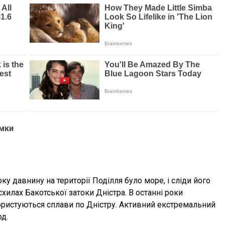
амки
боку давнину на території Поділля було море, і сліди його
илах Бакотської затоки Дністра. В останні роки
ористуються сплави по Дністру. Активний екстремальний
д.