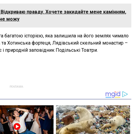
. Відкриваю правду. Хочете закидайте мене камінням,
 не можу
а багатою історією, яка залишила на його землях чимало
а та Хотинська фортеця, Лядівський скельний монастир –
 і природній заповідник Подільські Товтри.
РЕКЛАМА: