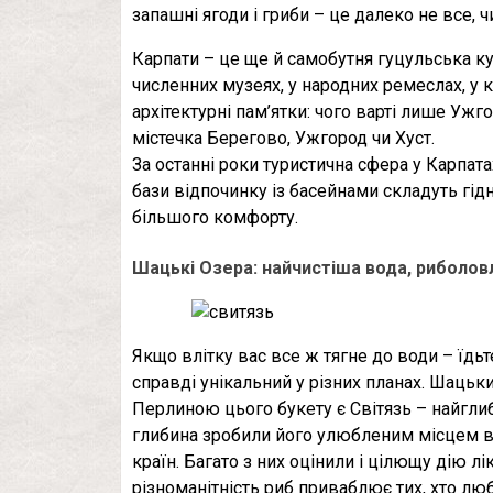
запашні ягоди і гриби – це далеко не все,
Карпати – це ще й самобутня гуцульська кул
численних музеях, у народних ремеслах, у 
архітектурні пам’ятки: чого варті лише Ужг
містечка Берегово, Ужгород чи Хуст.
За останні роки туристична сфера у Карпат
бази відпочинку із басейнами складуть гі
більшого комфорту.
Шацькі Озера: найчистіша вода, риболовл
Якщо влітку вас все ж тягне до води – їд
справді унікальний у різних планах. Шацьки
Перлиною цього букету є Світязь – найгли
глибина зробили його улюбленим місцем відп
країн. Багато з них оцінили і цілющу дію 
різноманітність риб приваблює тих, хто лю