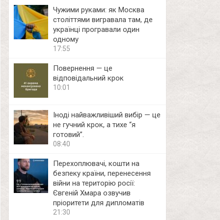
Чужими руками: як Москва
століттями вигравала там, де
українці програвали один
одному
17:55
Повернення — це
відповідальний крок
10:01
Іноді найважливіший вибір — це
не гучний крок, а тихе “я
готовий”.
08:40
Перехоплювачі, кошти на
безпеку країни, перенесення
війни на територію росії:
Євгеній Хмара озвучив
пріоритети для дипломатів
21:30