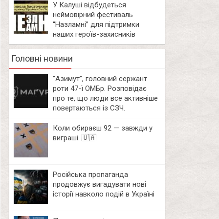
У Калуші відбудеться
неймовірний фестиваль
“Назламні” для підтримки
наших героїв-захисників
Головні новини
⁨”Азимут”, головний сержант
роти 47-ї ОМБр. Розповідає
про те, що люди все активніше
повертаються із СЗЧ.
Коли обираєш 92 — завжди у
виграші. 🇺🇦
Російська пропаганда
продовжує вигадувати нові
історії навколо подій в Україні