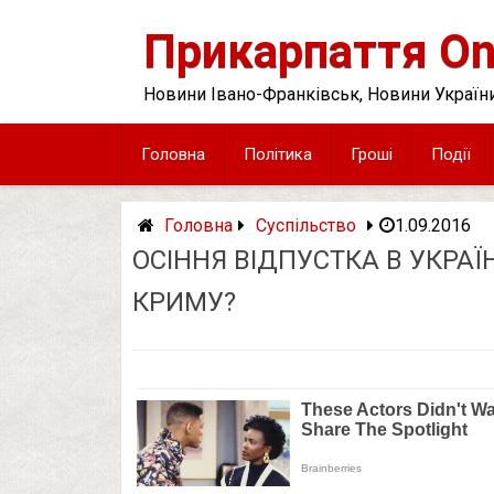
Skip
to
Прикарпаття On
content
Новини Івано-Франківськ, Новини України
Головна
Політика
Гроші
Події
Головна
Суспільство
1.09.2016
ОСІННЯ ВІДПУСТКА В УКРАЇ
КРИМУ?