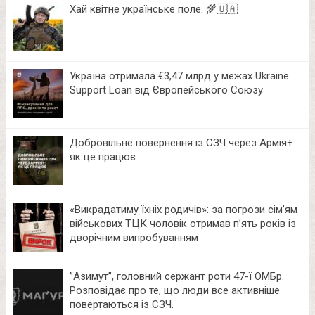
Хай квітне українське поле. 🌾🇺🇦
Україна отримала €3,47 млрд у межах Ukraine
Support Loan від Європейського Союзу
Добровільне повернення із СЗЧ через Армія+:
як це працює
«Викрадатиму їхніх родичів»: за погрози сім’ям
військових ТЦК чоловік отримав п’ять років із
дворічним випробуванням
⁨”Азимут”, головний сержант роти 47-ї ОМБр.
Розповідає про те, що люди все активніше
повертаються із СЗЧ.