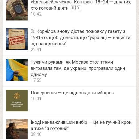
«Едельвейс» чекає. Контракт 18–24 — для тих,
хто готовий діяти. 🇺🇦
10:42
☠️ Корнілов знову дістає пожовклу газету з
1941‑го, щоб довести, що “українці — нацисти
від народження”.
22:41
Чужими руками: як Москва століттями
вигравала там, де українці програвали один
одному
17:55
Повернення — це відповідальний крок
10:01
Іноді найважливіший вибір — це не гучний крок,
а тихе “я готовий”.
08:40