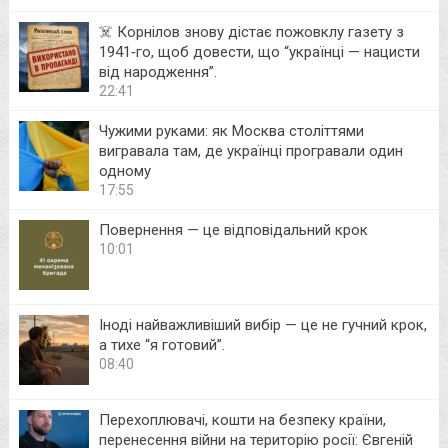
☠️ Корнілов знову дістає пожовклу газету з
1941‑го, щоб довести, що “українці — нацисти
від народження”.
22:41
Чужими руками: як Москва століттями
вигравала там, де українці програвали один
одному
17:55
Повернення — це відповідальний крок
10:01
Іноді найважливіший вибір — це не гучний крок,
а тихе “я готовий”.
08:40
Перехоплювачі, кошти на безпеку країни,
перенесення війни на територію росії: Євгеній