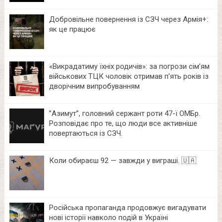
Добровільне повернення із СЗЧ через Армія+:
як це працює
«Викрадатиму їхніх родичів»: за погрози сім’ям
військових ТЦК чоловік отримав п’ять років із
дворічним випробуванням
⁨”Азимут”, головний сержант роти 47-ї ОМБр.
Розповідає про те, що люди все активніше
повертаються із СЗЧ.
Коли обираєш 92 — завжди у виграші. 🇺🇦
Російська пропаганда продовжує вигадувати
нові історії навколо подій в Україні