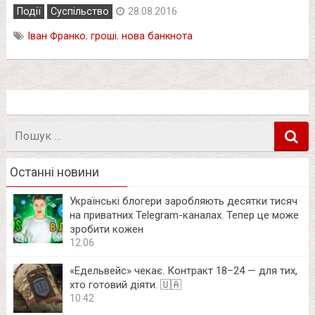
Події
Суспільство
28.08.2016
Іван Франко
,
гроші
,
нова банкнота
Пошук
в
Останні новини
Українські блогери заробляють десятки тисяч
на приватних Telegram-каналах. Тепер це може
зробити кожен
12:06
«Едельвейс» чекає. Контракт 18–24 — для тих,
хто готовий діяти. 🇺🇦
10:42