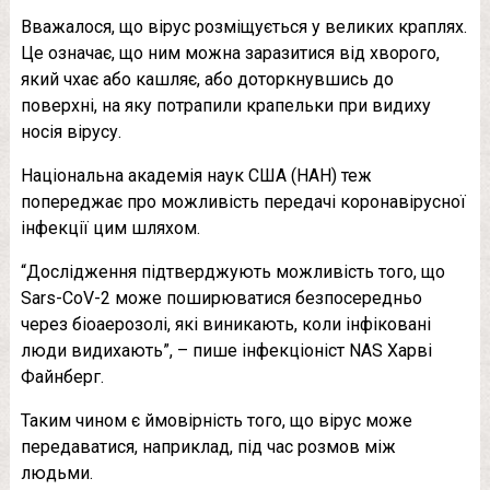
Вважалося, що вірус розміщується у великих краплях.
Це означає, що ним можна заразитися від хворого,
який чхає або кашляє, або доторкнувшись до
поверхні, на яку потрапили крапельки при видиху
носія вірусу.
Національна академія наук США (НАН) теж
попереджає про можливість передачі коронавірусної
інфекції цим шляхом.
“Дослідження підтверджують можливість того, що
Sars-CoV-2 може поширюватися безпосередньо
через біоаерозолі, які виникають, коли інфіковані
люди видихають”, – пише інфекціоніст NAS Харві
Файнберг.
Таким чином є ймовірність того, що вірус може
передаватися, наприклад, під час розмов між
людьми.