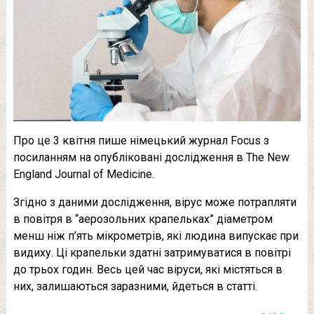
Про це 3 квітня пише німецький журнал Focus з
посиланням на опубліковані дослідження в The New
England Journal of Medicine.
Згідно з даними дослідження, вірус може потрапляти
в повітря в “аерозольних крапельках” діаметром
менш ніж п’ять мікрометрів, які людина випускає при
видиху. Ці крапельки здатні затримуватися в повітрі
до трьох годин. Весь цей час віруси, які містяться в
них, залишаються заразними, йдеться в статті.