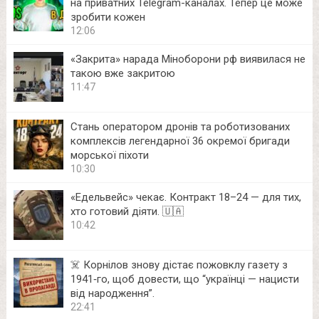
на приватних Telegram-каналах. Тепер це може
зробити кожен
12:06
«Закрита» нарада Міноборони рф виявилася не
такою вже закритою
11:47
Стань оператором дронів та роботизованих
комплексів легендарної 36 окремої бригади
морської піхоти
10:30
«Едельвейс» чекає. Контракт 18–24 — для тих,
хто готовий діяти. 🇺🇦
10:42
☠️ Корнілов знову дістає пожовклу газету з
1941‑го, щоб довести, що “українці — нацисти
від народження”.
22:41