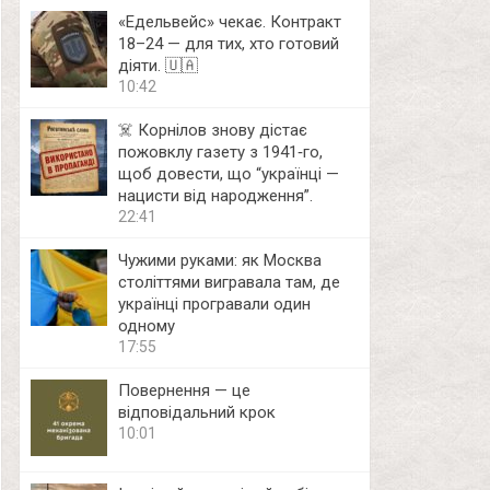
«Едельвейс» чекає. Контракт
18–24 — для тих, хто готовий
діяти. 🇺🇦
10:42
☠️ Корнілов знову дістає
пожовклу газету з 1941‑го,
щоб довести, що “українці —
нацисти від народження”.
22:41
Чужими руками: як Москва
століттями вигравала там, де
українці програвали один
одному
17:55
Повернення — це
відповідальний крок
10:01