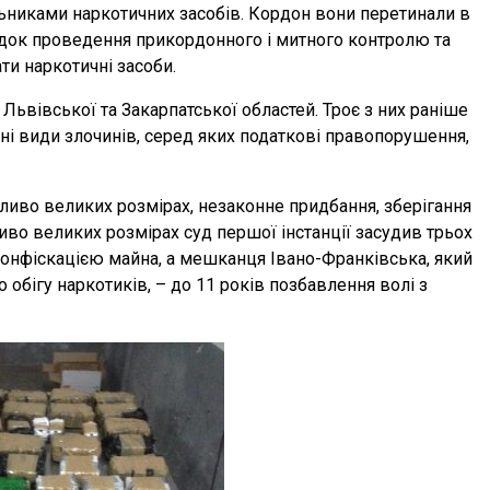
льниками наркотичних засобів. Кордон вони перетинали в
ядок проведення прикордонного і митного контролю та
и наркотичні засоби.
Львівської та Закарпатської областей. Троє з них раніше
зні види злочинів, серед яких податкові правопорушення,
ливо великих розмірах, незаконне придбання, зберігання
иво великих розмірах суд першої інстанції засудив трьох
конфіскацією майна, а мешканця Івано-Франківська, який
 обігу наркотиків, – до 11 років позбавлення волі з