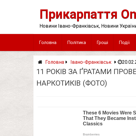
Skip
to
Прикарпаття On
content
Новини Івано-Франківськ, Новини України
Головна
Політика
Гроші
Події
Головна
Івано-Франківськ
20.02
11 РОКІВ ЗА ҐРАТАМИ ПРО
НАРКОТИКІВ (ФОТО)