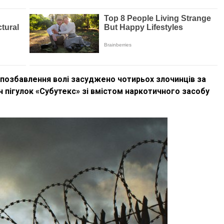
 позбавлення волі засуджено чотирьох злочинців за
 пігулок «Субутекс» зі вмістом наркотичного засобу