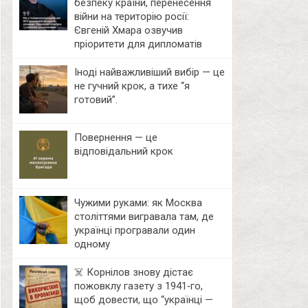
безпеку країни, перенесення
війни на територію росії:
Євгеній Хмара озвучив
пріоритети для дипломатів
Іноді найважливіший вибір — це
не гучний крок, а тихе “я
готовий”.
Повернення — це
відповідальний крок
Чужими руками: як Москва
століттями вигравала там, де
українці програвали один
одному
☠️ Корнілов знову дістає
пожовклу газету з 1941‑го,
щоб довести, що “українці —