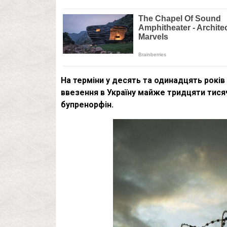
На терміни у десять та одинадцять років
ввезення в Україну майже тридцяти тисяч
бупренорфін.