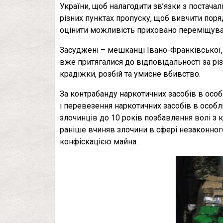
України, щоб налагодити зв’язки з постача
різних пунктах пропуску, щоб вивчити пор
оцінити можливість приховано переміщуват
Засуджені – мешканці Івано-Франківської, 
вже притягалися до відповідальності за рі
крадіжки, розбій та умисне вбивство.
За контрабанду наркотичних засобів в особ
і перевезення наркотичних засобів в особл
злочинців до 10 років позбавлення волі з 
раніше вчиняв злочини в сфері незаконного
конфіскацією майна.