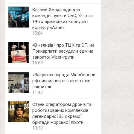
Євгеній Хмара відвідав
командні пункти СБС, 3-го та
19-го армійських корпусів і
корпусу «Азов»
15:04
40 «зливів» про ТЦК та СП: на
Прикарпатті засудили адміна
закритої Viber-групи
16:58
«Закрита» нарада Міноборони
рф виявилася не такою вже
закритою
11:47
Стань оператором дронів та
роботизованих комплексів
легендарної 36 окремої
бригади морської піхоти
10:30