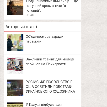
Іноді найважливіший вибір — це
не гучний крок, а тихе “я
готовий”.
08:40
Авторські статті
Об‘єднюємось заради
перемоги
Важливий тренінг для молоді
пройшов на Прикарпатті.
РОСІЙСЬКЕ ПОСОЛЬСТВО В
США ОСВІТИЛИ РОБОТАМИ
УКРАЇНСЬКОГО ХУДОЖНИКА
У Калуші відбудеться