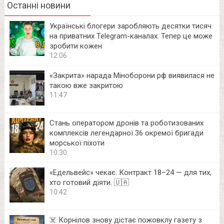
Останні новини
Українські блогери заробляють десятки тисяч
на приватних Telegram-каналах. Тепер це може
зробити кожен
12:06
«Закрита» нарада Міноборони рф виявилася не
такою вже закритою
11:47
Стань оператором дронів та роботизованих
комплексів легендарної 36 окремої бригади
морської піхоти
10:30
«Едельвейс» чекає. Контракт 18–24 — для тих,
хто готовий діяти. 🇺🇦
10:42
☠️ Корнілов знову дістає пожовклу газету з