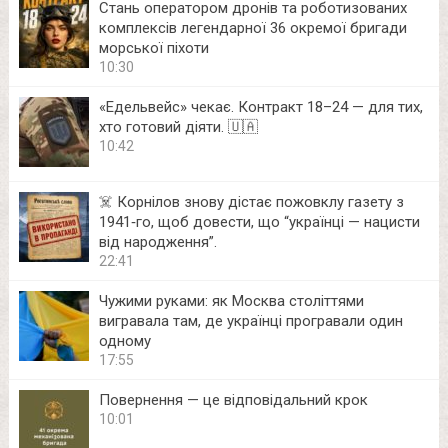
Стань оператором дронів та роботизованих
комплексів легендарної 36 окремої бригади
морської піхоти
10:30
«Едельвейс» чекає. Контракт 18–24 — для тих,
хто готовий діяти. 🇺🇦
10:42
☠️ Корнілов знову дістає пожовклу газету з
1941‑го, щоб довести, що “українці — нацисти
від народження”.
22:41
Чужими руками: як Москва століттями
вигравала там, де українці програвали один
одному
17:55
Повернення — це відповідальний крок
10:01