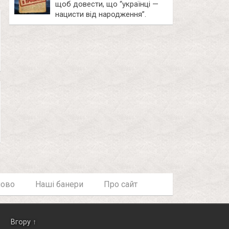
щоб довести, що “українці —
нацисти від народження”.
лово
Наші банери
Про сайт
Вгору ↑