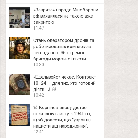
«Закрита» нарада Міноборони
рф виявилася не такою вже
закритою
11:47
Стань оператором дронів та
роботизованих комплексів
легендарної 36 окремої
бригади морської піхоти
10:30
«Едельвейс» чекає. Контракт
18–24 — для тих, хто готовий
діяти. 🇺🇦
10:42
☠️ Корнілов знову дістає
пожовклу газету з 1941‑го,
щоб довести, що “українці —
нацисти від народження”.
22:41