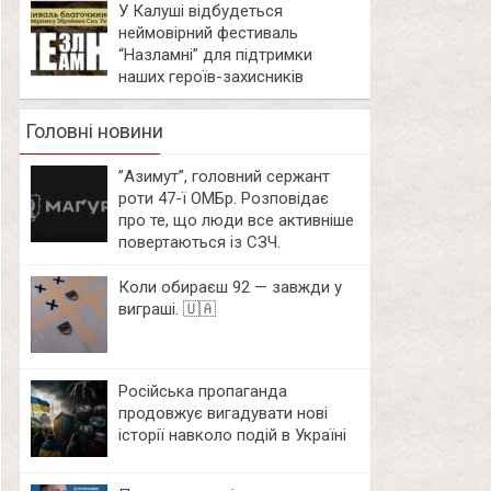
У Калуші відбудеться
неймовірний фестиваль
“Назламні” для підтримки
наших героїв-захисників
Головні новини
⁨”Азимут”, головний сержант
роти 47-ї ОМБр. Розповідає
про те, що люди все активніше
повертаються із СЗЧ.
Коли обираєш 92 — завжди у
виграші. 🇺🇦
Російська пропаганда
продовжує вигадувати нові
історії навколо подій в Україні