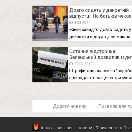
Довго сидять у декретній
відпустці! На батьків чекає
неприємний сюрприз: буду
8.08.2024
введені обмеження
Жінки занадто довго сидять у
декретній відпустці, не маючи
змоги …
Остання відстрочка:
Зеленський дозволив їзди
“євробляхах” без штрафів 
20.09.2019
три місяці
Штрафи для власників “євробл
відкладаються ще на три місяц
Президент …
Додати новину
Правила для пу
Івано-Франківські новини | "
Прикарпаття Onli