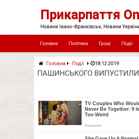
Skip
to
Прикарпаття On
content
Новини Івано-Франківськ, Новини України
Головна
Політика
Гроші
Події
Головна
Події
18.12.2019
ПАШИНСЬКОГО ВИПУСТИЛИ І