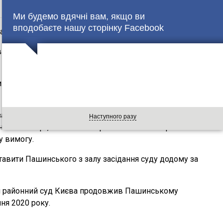
Ми будемо вдячні вам, якщо ви
вподобаєте нашу сторінку Facebook
арешт.
 в середу, задовольнивши клопотання захисника
 залишати будинок в селі Хотов Васильківського району
зання до 3 лютого 2020 рік не спілкуватися з потерпілим і
Наступного разу
онний паспорт, носити електронний засіб контролю
у вимогу.
тавити Пашинського з залу засідання суду додому за
й районний суд Києва продовжив Пашинському
чня 2020 року.