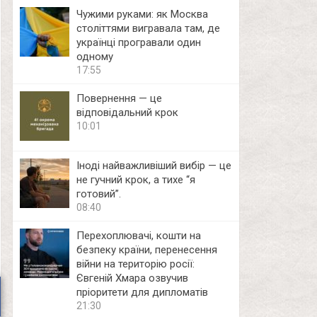
Чужими руками: як Москва
століттями вигравала там, де
українці програвали один
одному
17:55
Повернення — це
відповідальний крок
10:01
Іноді найважливіший вибір — це
не гучний крок, а тихе “я
готовий”.
08:40
Перехоплювачі, кошти на
безпеку країни, перенесення
війни на територію росії:
Євгеній Хмара озвучив
пріоритети для дипломатів
21:30