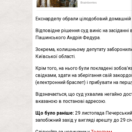
Екснардепу обрали цілодобовий домашній 
Відповідне рішення суд виніс на засіданні
Пашинського Андрія Федура.
Зокрема, колишньому депутату заборонили
Київської області.
Крім того, на нього були покладені зобов’я
свідками, здати на зберігання свій закорд
(електронний браслет) і прибувати на перш
Відзначається, що суд ухвалив негайно дос
вказаною в постанові адресою.
Що було раніше:
29 листопада Печерськи
запобіжний захід у вигляді арешту до 29 сі
Слідкуйте за новинами у
Телеграм