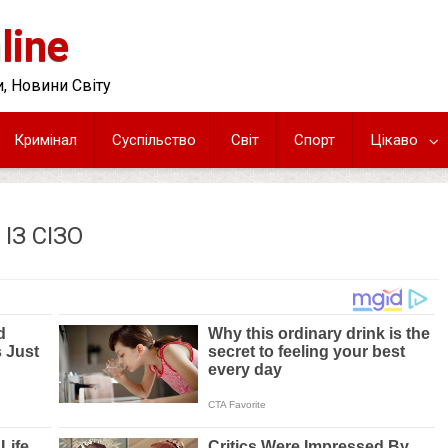
line
, Новини Світу
Кримінал
Суспільство
Світ
Спорт
Цікаво
З СІЗО