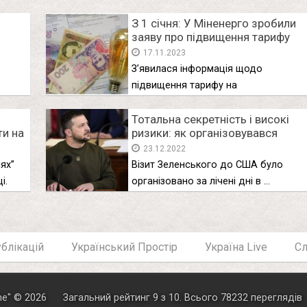
З 1 січня: У Міненерго зробили
заяву про підвищення тарифу
ть
на електроенергію
17.11.2023
З’явилася інформація щодо
підвищення тарифу на
електроенергію з 1 січня …
Тотальна секретність і високі
ти на
ризики: як організовувався
ще
історичний візит Зеленського
23.12.2022
до США
ях”
Візит Зеленського до США було
і.
організовано за лічені дні в …
блікацій
Український Простір
Україна Live
С
ne
"
© 2026
Загальний рейтинг
9
з
10
.
Всього
78232
переглядів