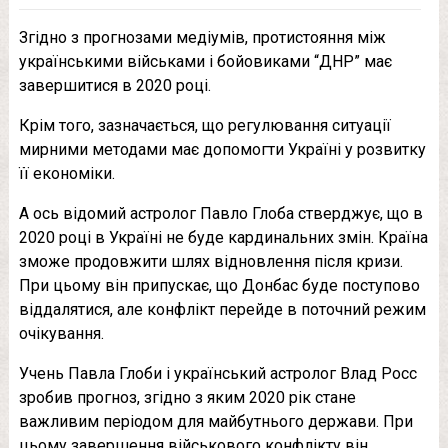
Згідно з прогнозами медіумів, протистояння між
українськими військами і бойовиками “ДНР” має
завершитися в 2020 році.
Крім того, зазначається, що регулювання ситуації
мирними методами має допомогти Україні у розвитку
її економіки.
А ось відомий астролог Павло Глоба стверджує, що в
2020 році в Україні не буде кардинальних змін. Країна
зможе продовжити шлях відновлення після кризи.
При цьому він припускає, що Донбас буде поступово
віддалятися, але конфлікт перейде в поточний режим
очікування.
Учень Павла Глоби і український астролог Влад Росс
зробив прогноз, згідно з яким 2020 рік стане
важливим періодом для майбутнього держави. При
цьому завершення військового конфлікту він