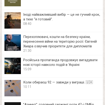
Іноді найважливіший вибір — це не гучний крок,
а тихе “я готовий”.
08:40
Перехоплювачі, кошти на безпеку країни,
перенесення війни на територію росії: Євгеній
Хмара озвучив пріоритети для дипломатів
21:30
Російська пропаганда продовжує вигадувати
нові історії навколо подій в Україні
15:09
Коли обираєш 92 — завжди у виграші. 🇺🇦
10:11
⁨”Азимут”, головний сержант роти 47-ї ОМБр.