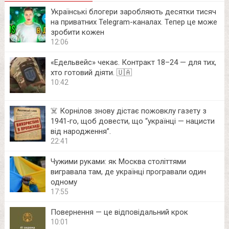
Українські блогери заробляють десятки тисяч
на приватних Telegram-каналах. Тепер це може
зробити кожен
12:06
«Едельвейс» чекає. Контракт 18–24 — для тих,
хто готовий діяти. 🇺🇦
10:42
☠️ Корнілов знову дістає пожовклу газету з
1941‑го, щоб довести, що “українці — нацисти
від народження”.
22:41
Чужими руками: як Москва століттями
вигравала там, де українці програвали один
одному
17:55
Повернення — це відповідальний крок
10:01