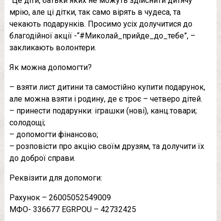
“Це діти, батьки яких не можуть здійснити дитячу
мрію, але ці дітки, так само вірять в чудеса, та
чекають подарунків. Просимо усіх долучитися до
благодійної акції -“#Миколай_прийде_до_тебе”, –
закликають волонтери.
Як можна допомогти?
– взяти лист дитини та самостійно купити подарунок,
але можна взяти і родину, де є троє – четверо дітей.
– принести подарунки: іграшки (нові), канц.товари;
солодощі;
– допомогти фінансово;
– розповісти про акцію своїм друзям, та долучити їх
до доброї справи.
Реквізити для допомоги:
Рахунок – 26005052549009
МФО- 336677 EGRPOU – 42732425