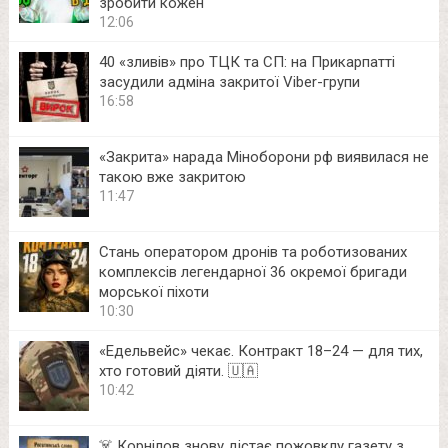
зробити кожен
12:06
40 «зливів» про ТЦК та СП: на Прикарпатті
засудили адміна закритої Viber-групи
16:58
«Закрита» нарада Міноборони рф виявилася не
такою вже закритою
11:47
Стань оператором дронів та роботизованих
комплексів легендарної 36 окремої бригади
морської піхоти
10:30
«Едельвейс» чекає. Контракт 18–24 — для тих,
хто готовий діяти. 🇺🇦
10:42
☠️ Корнілов знову дістає пожовклу газету з