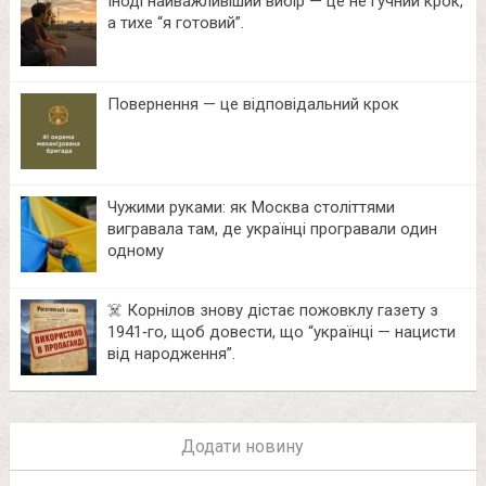
Іноді найважливіший вибір — це не гучний крок,
а тихе “я готовий”.
Повернення — це відповідальний крок
Чужими руками: як Москва століттями
вигравала там, де українці програвали один
одному
☠️ Корнілов знову дістає пожовклу газету з
1941‑го, щоб довести, що “українці — нацисти
від народження”.
Додати новину